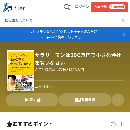
ログイン
会員登録
7日間無料
法人導入はこちら
ゴールドプランなら4,000冊以上が全文読み放題！
7日無料体験は
こちらから
サラリーマンは300万円で小さな会社
を買いなさい
人生100年時代の個人M&A入門
三戸政和
聴く
書籍情報
おすすめポイント
開く