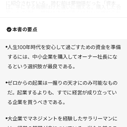
に紹介されている。読む前は夢物語だった「資本
ば、手にする報酬はけた違いに増える。購入した会
家」への道も、読後はさほど遠くはないと感じられ
社の経営改善に取り組み、高い値段で売却すること
るだろう。普通のサラリーマンにこそ、読んでもら
も可能だ。不安に思うかもしれないが、会社購入の
本書の要点
いたい一冊だ。
ハードルは意外にも低く、一般的なサラリーマンで
も十分に手が届く値段だし、大企業でのマネジメン
人生100年時代を安心して過ごすための資金を準備
ト経験があれば十分に会社を経営していけるとい
するには、中小企業を購入してオーナー社長にな
う。後継者のいない企業を買うことは、売り手の企
るという選択肢が最良である。
業にとってはもちろんのこと、買い手にとっても、
ゼロからの起業は一握りの天才にのみ可能なもの
メリットばかりなのである。
だ。起業するよりも、すでに経営が成り立ってい
る企業を買うべきである。
大企業でマネジメントを経験したサラリーマンに