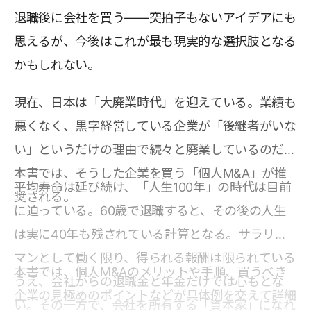
退職後に会社を買う――突拍子もないアイデアにも
思えるが、今後はこれが最も現実的な選択肢となる
かもしれない。
現在、日本は「大廃業時代」を迎えている。業績も
悪くなく、黒字経営している企業が「後継者がいな
い」というだけの理由で続々と廃業しているのだ。
本書では、そうした企業を買う「個人M&A」が推
平均寿命は延び続け、「人生100年」の時代は目前
奨される。
に迫っている。60歳で退職すると、その後の人生
は実に40年も残されている計算となる。サラリー
マンとして働く限り、得られる報酬は限られている
本書では、個人M&Aのメリットや手順、買うべき
うえ、会社からの退職金と年金だけでは心もとな
企業の見極めのポイントなどが具体例を交えて詳細
い。その一方で、会社を所有する「資本家」になれ