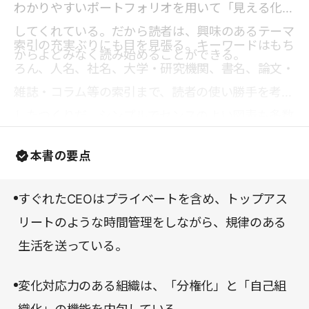
わかりやすいポートフォリオを用いて「見える化」
してくれている。だから読者は、興味のあるテーマ
索引の充実ぶりにも目を見張る。キーワードはもち
からよどみなく読み始めることができる。
ろん、人名、社名、大学・研究機関、書名、論文・
雑誌・コラム等の索引まで、読者の使い勝手を考慮
したつくりだ。シンプルでセンスのよい図表も多数
掲載されており、ガイドブック的な使い方もできる
本書の要点
だろう。
すぐれたCEOはプライベートを含め、トップアス
リートのような時間管理をしながら、規律のある
生活を送っている。
変化対応力のある組織は、「分権化」と「自己組