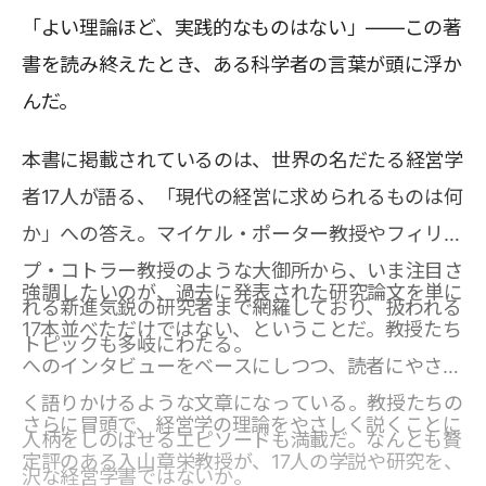
「よい理論ほど、実践的なものはない」――この著
書を読み終えたとき、ある科学者の言葉が頭に浮か
んだ。
本書に掲載されているのは、世界の名だたる経営学
者17人が語る、「現代の経営に求められるものは何
か」への答え。マイケル・ポーター教授やフィリッ
プ・コトラー教授のような大御所から、いま注目さ
強調したいのが、過去に発表された研究論文を単に
れる新進気鋭の研究者まで網羅しており、扱われる
17本並べただけではない、ということだ。教授たち
トピックも多岐にわたる。
へのインタビューをベースにしつつ、読者にやさし
く語りかけるような文章になっている。教授たちの
さらに冒頭で、経営学の理論をやさしく説くことに
人柄をしのばせるエピソードも満載だ。なんとも贅
定評のある入山章栄教授が、17人の学説や研究を、
沢な経営学書ではないか。