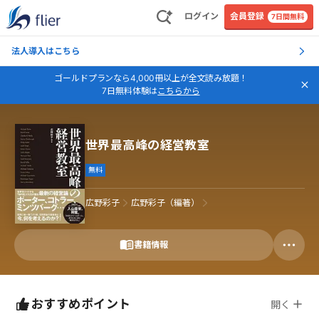
ログイン
会員登録
7日間無料
法人導入はこちら
ゴールドプランなら4,000冊以上が全文読み放題！
7日無料体験は
こちらから
世界最高峰の経営教室
無料
広野彩子
広野彩子（編著）
書籍情報
おすすめポイント
開く