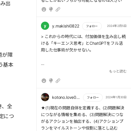
ることが若いうちから可能となるのは大きい
生み出
は、問題解決の「魔法のプロセス」を知ってお
くとよい。このプロセスは次の4つから成る。
y
y.makishi0822
2024年2月5日
フォロー
もっと読む
> (1)現在の問題自体を定義する、(2)問題解決
> これからの時代には、付加価値を生み出し続
につながる情報を集める、(3)問題解決につな
ける「キーエンス思考」とChatGPTをフル活
がるアクションを抽出する、(4)アクションプ
用した仕事術が欠かせない。
題が障
ランをマイルストーンや役割に落とし込む、で
ある。ここでもChatGPTが力を発揮する
う基本
もっと読む
> 仕事ができる社員は、プロフェッショナルの
心得、知識と洞察力、行動と実現力という3つ
> (1)の問題を定義するプロセスでは、現在の業
の要素を押さえる必要がある。
務内容と状況を伝えた後、「想定される問題を
kotono.love0612
2024年1月30日
フォロー
列挙して」と入力し、GPTに仮説を立ててもら
き、全
もっと読む
★(1)現在の問題自体を定義する、(2)問題解決
おう。自分では気づけなかった可能性を網羅し
につながる情報を集める、(3)問題解決につな
定につ
てくれる。
> 何度も質問を重ねて、質問者のほしい回答を
がるアクションを抽出する、(4)アクションプ
得られるように調整できるのが「対話型AI」の
ランをマイルストーンや役割に落とし込む
真骨頂だ。