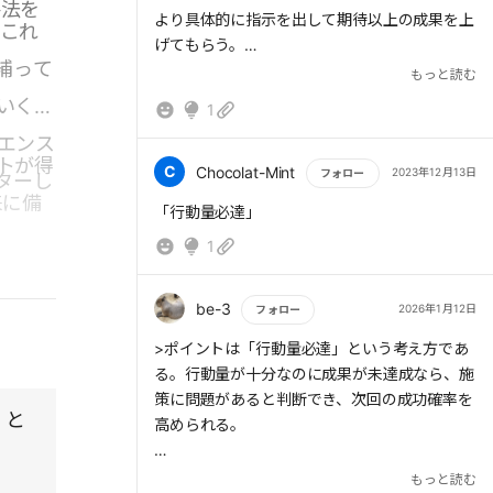
手法を
より具体的に指示を出して期待以上の成果を上
。これ
げてもらう。
補って
もっと読む
管理職をはじめ部下後輩を持つ全ての社員は
いくか
1
プロンプト生成を機に、教え方を意識するので
エンス
はないか。
トが得
C
Chocolat-Mint
2023年12月13日
フォロー
ターし
指示が下手な管理者は部下が動かない。
来に備
もっと読む
「行動量必達」
その理由を部下のせいにできなくなる。
1
GPTを使うために向き合わなければならない時
が来たのではないか。
be-3
2026年1月12日
フォロー
もっと読む
>ポイントは「行動量必達」という考え方であ
る。行動量が十分なのに成果が未達成なら、施
策に問題があると判断でき、次回の成功確率を
」と
高められる。
ChatGPTの使い方の部分よりも、「行動量必
もっと読む