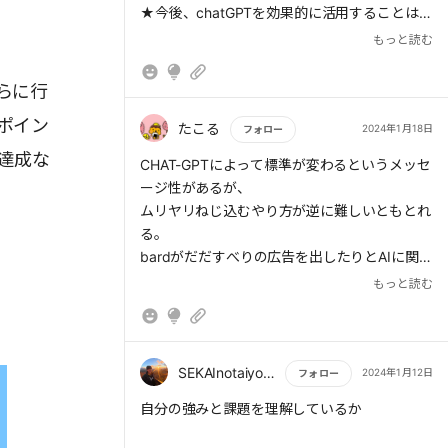
★今後、chatGPTを効果的に活用することは必
要不可欠となってくる。
もっと読む
> (2)の情報収集と(3)の問題解決につながるア
クション抽出においては、 ChatGPTにアイデ
知識と洞察力
らに行
アを出してもらうことで、対応すべき項目の抜
情報収集能力、
け漏れを防ぐ。
情報分析能力、
ポイン
たこる
2024年1月18日
フォロー
目標設定能力の3つに細分化でき、全てに共通
達成な
して「知識」が重要だ。正しい知識を持つこと
もっと読む
CHAT-GPTによって標準が変わるというメッセ
が正しい意思決定につながる。
ージ性があるが、
> 最後に(4)のプロセスでは、提示されたアク
ムリヤリねじ込むやり方が逆に難しいともとれ
ションをマイルストーンに落とし込み、それぞ
る。
れに要する期間を確認する。プロンプトをアレ
行動と実現力
bardがだだすべりの広告を出したりとAIに関し
ンジすれば、担当者の割り振りの検討材料にも
目的達成に向けた工程を遂行していく能力のこ
ては目覚ましい反面いろいろ壁もある。
もっと読む
なる。
とである。この能力はさらに
正直ググるの形が少し変わったくらいのイメー
行動力と問題解決力
に細分化できるが、両方を分けて考える必要が
SEKAInotaiyo.yuta
2024年1月12日
フォロー
ある。
もっと読む
自分の強みと課題を理解しているか
ポイントは「行動量必達」