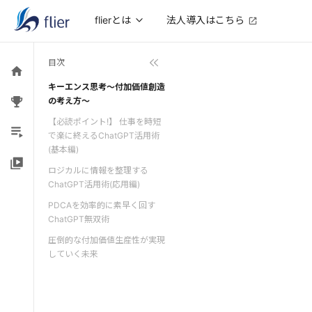
法人導入はこちら
flierとは
目次
キーエンス思考～付加価値創造
の考え方～
【必読ポイント!】 仕事を時短
で楽に終えるChatGPT活用術
(基本編)
ロジカルに情報を整理する
ChatGPT活用術(応用編)
PDCAを効率的に素早く回す
ChatGPT無双術
圧倒的な付加価値生産性が実現
していく未来