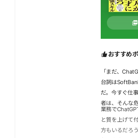
おすすめ
「まだ、Cha
台詞はSoftB
だ。今すぐ仕
者は、そんな
業務でChat
と質を上げて
方もいるだろ