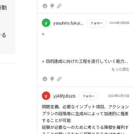
達」という視点が参考になった。成果ではなく
行動
行動量の目標であればコントロール可能。自分
も行動量必達を目指していきたい。
y
yasuhiro.fukui.hs
2024年3月8日
フォロー
もっと読む
>
きる
> 目的達成に向けた工程を遂行していく能力の
ことである。この能力はさらに行動力と問題解
もっと読む
決力に細分化できるが、両方を分けて考える必
要がある。ポイントは「行動量必達」という考
え方である。行動量が十分なのに成果が未達成
なら、施策に問題があると判断でき、次回の成
y
yj48fp8szb
2024年2月10日
フォロー
功確率を高められる。
もっと読む
問題定義、必要なインプット項目、アクション
プランの段階毎に生成AIによって加速的に推進
することが可能
経験が必要な〜のために考えうる障壁を羅列す
> 「しごでき社員」が目的を達成するために