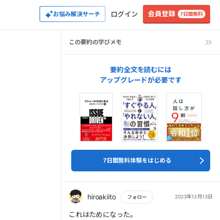
会員登録
ログイン
お悩み解決サーチ
7日間無料
この要約の学びメモ
要約全文を読むには
アップグレードが必要です
7日間無料体験をはじめる
hiroakiito
2023年12月13日
フォロー
もっと読む
これはためになった。