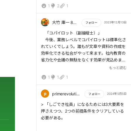
1
2
1
大竹 庫一 860×Kura
2023年12月13日
フォロー
もっと読む
「コパイロット（副操縦士）」
今後、業務レベルでコパイロットは標準化さ
れていくでしょう。誰もが文章や資料の作成を
効率化できる社会がやって来ます。社内教育の
省力化や会議の無駄をなくす効果が見込めま
す。
もっと読む
1
1
1
AGI(汎用人工知能)は、人間のような汎用的
な知能を持つ人工知能です。様々な課題に対し
て人間と同様の学習や問題解決の能力をもちま
p
primerevolution21
2024年5月5日
フォロー
す。AGIの総和は人類叡智総和の10倍と言われ
もっと読む
> 「しごでき社員」になるためには3大要素を
ています。そうなれば、すべての分野で人間の
押さえつつ、2つの前提条件をクリアしている
叡智を追い抜くでしょう。
必要がある。
何度も質問を重ねて、質問者が求めている回
答を得られるまで支援してくれます。その対話