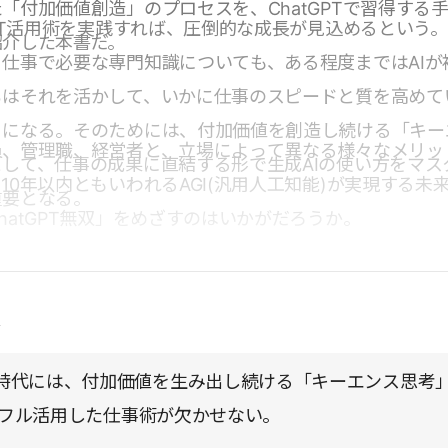
「付加価値創造」のプロセスを、ChatGPTで習得する
GPT活用術を実践すれば、圧倒的な成長が見込めるという
紹介した本書だ。
仕事で必要な専門知識についても、ある程度まではAIが
ちはそれを活かして、いかに仕事のスピードと質を高めて
うになる。そのためには、付加価値を創造し続ける「キー
員、管理職、経営者と、立場によって異なる様々なメリッ
して、仕事の成果に直結する形で生成AIの使い方をマス
10年以内ともいわれるAGI(汎用人工知能)が実現する未
重要となる。
hatGPT無双」をめざすのはいかがだろうか。
点
時代には、付加価値を生み出し続ける「キーエンス思考
Tをフル活用した仕事術が欠かせない。