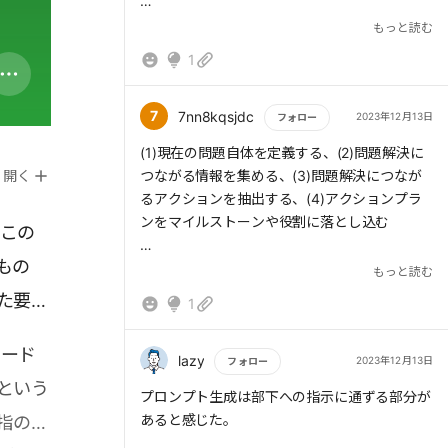
型AIを活用して豊かな生活をしていきましょ
もっと読む
う。
> 1つは「高い業績を上げる強い意欲と情熱を
付加価値を生むためのハードルはChatGPT
1
持っているか」
によって下がっています。
7
7nn8kqsjdc
2023年12月13日
フォロー
さあ、全力で目の前にいる人を応援していき
ましょう。
もっと読む
(1)現在の問題自体を定義する、(2)問題解決に
> もう1つは「自分の強みと課題を理解してい
開く
つながる情報を集める、(3)問題解決につなが
るか」だ。強みと課題を認識したうえで、弱点
るアクションを抽出する、(4)アクションプラ
は解消するか目立たない程度にし、強みを伸ば
ンをマイルストーンや役割に落とし込む
。この
していくことが求められる。
たもの
1つ目は、「売る」を革新するセールスコパイ
もっと読む
ロット。2つ目は、「戦略」を革新するマーケ
た要約
1
ティングコパイロット。そして3つ目は、「人
生」を変革するキャリアコパイロットだ。
ピード
lazy
2023年12月13日
フォロー
という
もっと読む
プロンプト生成は部下への指示に通ずる部分が
あると感じた。
指の高