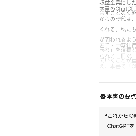
収益企業にした
本書のChat
余すことなく
からの時代は、
くれる。私た
が問われるよ
若手・中堅社
思考」を道標と
られる一冊だ。
ていくことが
え、本書で「C
本書の要
これからの
ChatGP