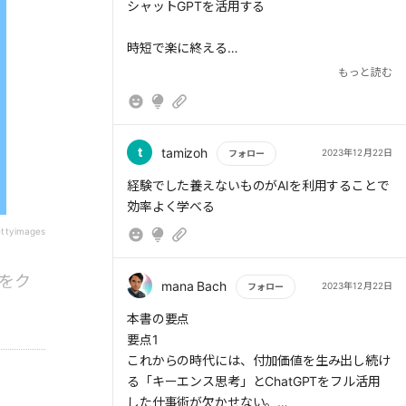
シャットGPTを活用する
という考え方である。
行動量が十分なのに成果が未達成なら、
時短で楽に終える
施策に問題があると判断でき、
次回の成功確率を高められる。
もっと読む
プレゼン資料の作成
対話型AI
しごでき社員の2つのポイント
t
tamizoh
2023年12月22日
> 1つは「高い業績を上げる強い意欲と情熱を
フォロー
質問を重ねていく心構え
持っているか」。著者は、世の中には業績を上
もっと読む
経験でした養えないものがAIを利用することで
げることに対する意欲が高くない人が多いよう
効率よく学べる
に感じている。だが、今後は目の前の仕事をこ
ettyimages
例えば、「東京・六本木で新しく富裕層向けの
なすだけの人の選択肢(自由)はどんどん狭まっ
焼き肉店をオープンしたいと考えています。ど
ていく。自らの選択肢の幅を広げるためにも業
のような分析を行うべきか例を10個示してくだ
をク
績を上げる意欲を持とう。
mana Bach
2023年12月22日
フォロー
さい」と入力してみよう。すると、SWOT分析
もっと読む
やABC分析といった主要なフレームワークを提
本書の要点
示してくれる。「このケースで、実際にSWOT
要点1
分析をしてみてください」と続ければ、六本木
これからの時代には、付加価値を生み出し続け
> もう1つは「自分の強みと課題を理解してい
という場所や富裕層というターゲットに沿った
る「キーエンス思考」とChatGPTをフル活用
るか」だ。強みと課題を認識したうえで、弱点
分析結果を得られる。このように、短時間で
した仕事術が欠かせない。
は解消するか目立たない程度にし、強みを伸ば