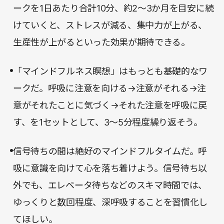
る。
ークを1日あたり合計10分、約2～3か月を目安に続
けていくと、ストレスが減る、集中力が上がる、
生産性が上がるといった効果が期待できる。
「マインドフルネス瞑想」はもっとも基礎的なワ
ークだ。呼吸に注意を向ける→注意がそれる→注
意がそれたことに気づく→それた注意を呼吸に戻
す、を1セットとして、3～5分程度繰り返そう。
信号待ちの間は絶好のマインドフルタイムだ。呼
吸に意識を向けて心を落ち着けよう。信号待ち以
外でも、エレベータ待ちなどのスキマ時間では、
ゆっくりと数回程度、深呼吸することを習慣化し
てほしい。