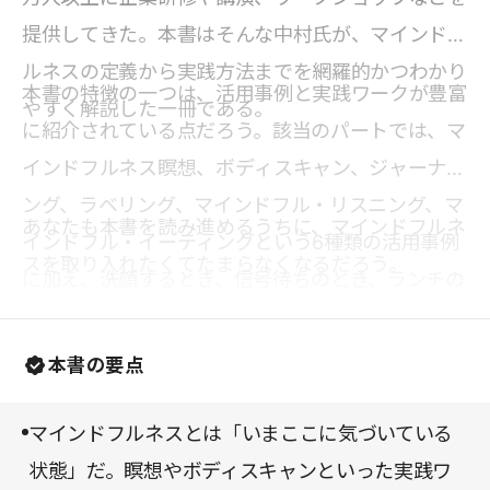
提供してきた。本書はそんな中村氏が、マインドフ
ルネスの定義から実践方法までを網羅的かつわかり
本書の特徴の一つは、活用事例と実践ワークが豊富
やすく解説した一冊である。
に紹介されている点だろう。該当のパートでは、マ
インドフルネス瞑想、ボディスキャン、ジャーナリ
ング、ラベリング、マインドフル・リスニング、マ
あなたも本書を読み進めるうちに、マインドフルネ
インドフル・イーティングという6種類の活用事例
スを取り入れたくてたまらなくなるだろう。
に加え、洗顔するとき、信号待ちのとき、ランチの
ときなど、1日のうち、ちょっとしたタイミングで
実践できる10のワークが提案される。さらには「自
本書の要点
宅で」「仕事で」「人間関係の」「出先で」「休日
に」というシーンに合った実践ワークが合計48事
マインドフルネスとは「いまここに気づいている
例も示されており、あれもこれも試してみたくな
状態」だ。瞑想やボディスキャンといった実践ワ