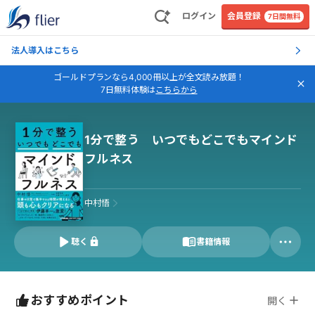
ログイン
会員登録
7日間無料
法人導入はこちら
ゴールドプランなら4,000冊以上が全文読み放題！
7日無料体験は
こちらから
1分で整う いつでもどこでもマインド
フルネス
中村悟
聴く
書籍情報
おすすめポイント
開く