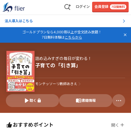
ログイン
会員登録
7日間無料
法人導入はこちら
ゴールドプランなら4,000冊以上が全文読み放題！
7日無料体験は
こちらから
詰め込みすぎの毎日が変わる！
子育ての「引き算」
モンテッソーリ教師あきえ
聴く
書籍情報
おすすめポイント
開く