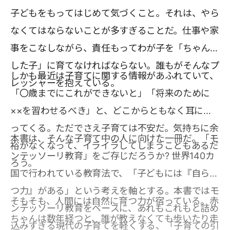
子どもをもってはじめて気づくこと。それは、やら
なくてはならないことが多すぎることだ。仕事や家
事をこなしながら、責任もってわが子を「ちゃんと
した子」に育てなければならない。誰もがそんなプ
しかも最近は子育てに関する情報があふれていて、
レッシャーを抱えている。
「〇歳までにこれができないと」「将来のために
××を習わせるべき」と、どこからともなく耳に入
ってくる。ただでさえ子育ては不安だ。気持ちに余
本書は、そんな子育て中の人に向けた一冊だ。「モ
裕がなくなって、イライラしてしまうこともあるだ
ンテッソーリ教育」をご存じだろうか? 世界140カ
ろう。
国で行われている教育法で、「子どもには『自ら育
つ力』がある」という考えを軸とする。本書ではモ
そもそも、人間には自然に育つ力が宿っている。赤
ンテッソーリ教育をベースに、あれもこれもと詰め
ちゃんは数年経つと、誰が教えなくても歩いたり走
込みすぎる現代の子育てを軽くする、「子育ての引