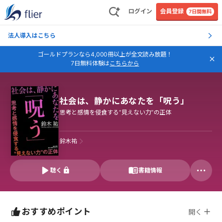
ログイン
会員登録
7日間無料
法人導入はこちら
ゴールドプランなら4,000冊以上が全文読み放題！
7日無料体験は
こちらから
社会は、静かにあなたを「呪う」
思考と感情を侵食する“見えない力”の正体
鈴木祐
聴く
書籍情報
おすすめポイント
開く