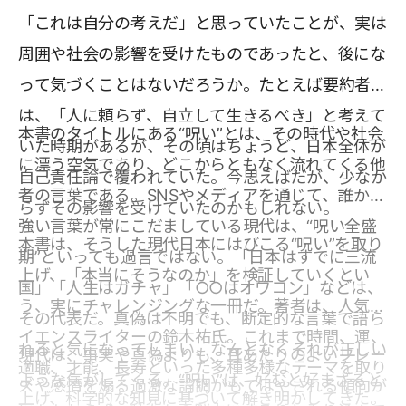
「これは自分の考えだ」と思っていたことが、実は
周囲や社会の影響を受けたものであったと、後にな
って気づくことはないだろうか。たとえば要約者
は、「人に頼らず、自立して生きるべき」と考えて
本書のタイトルにある“呪い”とは、その時代や社会
いた時期があるが、その頃はちょうど、日本全体が
に漂う空気であり、どこからともなく流れてくる他
自己責任論で覆われていた。今思えばだが、少なか
者の言葉である。SNSやメディアを通じて、誰かの
らずその影響を受けていたのかもしれない。
強い言葉が常にこだましている現代は、“呪い全盛
本書は、そうした現代日本にはびこる“呪い”を取り
期”といっても過言ではない。「日本はすでに三流
上げ、「本当にそうなのか」を検証していくとい
国」「人生はガチャ」「○○はオワコン」などは、
う、実にチャレンジングな一冊だ。著者は、人気サ
その代表だ。真偽は不明でも、断定的な言葉で語ら
イエンスライターの鈴木祐氏。これまで時間、運、
れると気になってしまい、なんとなくそれが正しい
現代は、事実や真偽よりも、耳あたりのよいフレー
適職、才能、長寿といった多種多様なテーマを取り
ような気がしてくる。“呪い”は、好むと好まざると
ズや感情を煽る過激な論調がもてはやされる傾向が
上げ、科学的な知見に基づいて解き明かしてきた。