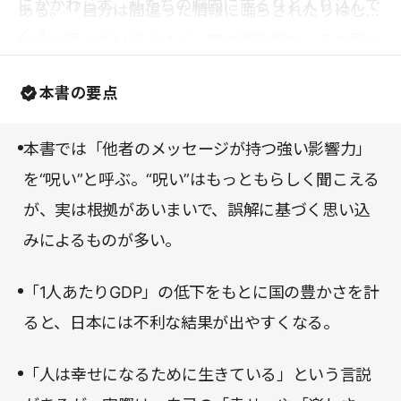
にかかわらず、私たちの脳内にするりと入り込んで
ある。「自分は間違った情報に踊らされたりはしな
くる。
い」と思っている人ほど、実は要注意だ。その思い
込み自体が、すでに“呪い”にかかっているのかもし
本書の要点
れない。
本書では「他者のメッセージが持つ強い影響力」
を“呪い”と呼ぶ。“呪い”はもっともらしく聞こえる
が、実は根拠があいまいで、誤解に基づく思い込
みによるものが多い。
「1人あたりGDP」の低下をもとに国の豊かさを計
ると、日本には不利な結果が出やすくなる。
「人は幸せになるために生きている」という言説