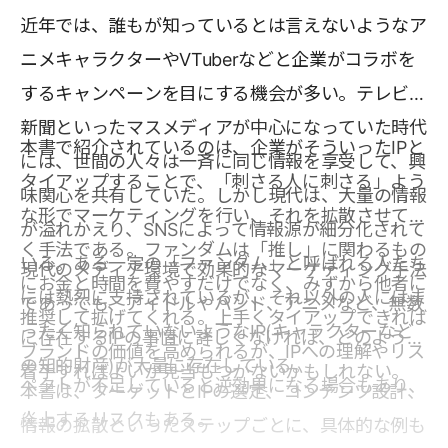
近年では、誰もが知っているとは言えないようなア
ニメキャラクターやVTuberなどと企業がコラボを
するキャンペーンを目にする機会が多い。テレビや
新聞といったマスメディアが中心になっていた時代
本書で紹介されているのは、企業がそういったIPと
には、世間の人々は一斉に同じ情報を享受して、興
タイアップすることで、「刺さる人に刺さる」よう
味関心を共有していた。しかし現代は、大量の情報
な形でマーケティングを行い、それを拡散させてい
が溢れかえり、SNSによって情報源が細分化されて
く手法である。ファンダムは「推し」に関わるもの
いる。ある一定の「ファンダム」と呼ばれる人たち
現代のメディア環境で効果的なマーケティング手法
にお金と時間を費やすだけでなく、みずから他者に
には熱烈に支持されているが、それ以外の人にはま
であっても、アイドルやバンド、アニメなど、無数
推奨して拡げてくれる。上手くタイアップできれば
ったく知られていないようなIP(キャラクターなど
に存在するIPの事情に詳しくなければ、どのように
ブランドの価値を高められるが、IPへの理解やリス
の知的財産)が大量に存在している。
着手すればよいか見当もつかないかもしれない。
ペクトが不足していると逆効果になる場合もあり、
本書は、ターゲットとIPの選定、コンテンツ設計、
炎上するリスクもある。
情報の拡散といったステップごとに、具体的な例も