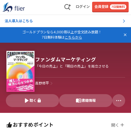
ログイン
会員登録
7日間無料
法人導入はこちら
ゴールドプランなら4,000冊以上が全文読み放題！
7日無料体験は
こちらから
ファンダムマーケティング
「今日の売上」と「明日の売上」を両立させる
高野修平
聴く
書籍情報
おすすめポイント
開く