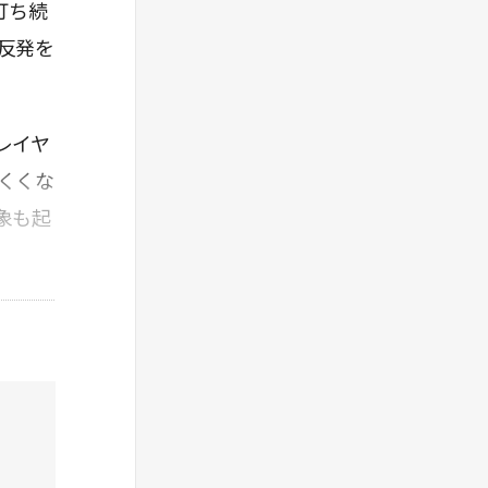
打ち続
で勝負するなら、韓国は「仕組みの速さ」で勝
反発を
負している。
5. 結論：成功者の思考パターン
ゲームビジネスの裏側を知ることは、人間心理
レイヤ
のハックの仕方を知ることと同じだ。 「みん
ながやっているからやる（社会的証明）」
くくな
「何度も見るから好きになる（単純接触効
象も起
果）」 「損をしたくないからブランドを信じ
る（損失回避）」
これらの力学を理解して遊ぶのと、ただ漫然と
遊ぶのでは、得られる情報の解像度が全く違
う。オレはこれからも、この論理的な視点を持
ってゲームの世界と対峙していく。
（余談)
任天堂はハードころころ変えないから子供に優