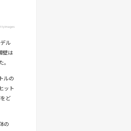
だのは「任天堂が認めた」という信頼のシグナ
ルがあったからだ。ブランドとは、ユーザーが
「ハズレを引くリスク」を回避し、選ぶ苦痛を
減らすための最強の武器である。
ettyimages
4. IP（知的財産）の戦い：日本 vs 韓国
モデル
日本が世界で戦える最大の武器は「IP」だ。し
かし、隣国・韓国との戦略の違いは実に興味深
障壁は
い。
た。
日本の「ストック型」戦略： 数十年かけて蓄
積されたマリオやナムコのキャラクターは、も
トルの
はや文化だ。圧倒的な「単純接触効果」によ
ヒット
り、世代を超えて「確実な安心感」を提供し、
長期的な収益を生む。
作をど
韓国の「フロー型」戦略： Webtoon（縦読み
漫画）のように、スマホに最適化されたプラッ
トフォームを自ら握り、爆発的なスピードで流
体の
行を世界に横展開する。日本が「作品の厚み」