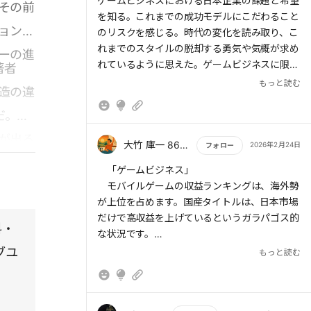
もっと読む
ゲームビジネスにおける日本企業の課題と希望
その前
は海外製…★国産タイトルは、日本市場だけで
を知る。これまでの成功モデルにこだわること
高収益を上げているというガラパゴス的な状況
ョン、
のリスクを感じる。時代の変化を読み取り、こ
★「日本のタイトルが世界でヒットしにくい」
れまでのスタイルの脱却する勇気や気概が求め
ーの進
背景には、「巨額の開発費をかけられる体力」
れているように思えた。ゲームビジネスに限ら
著者
のある企業が少ないこと、国内市場だけでも十
ず、AIの普及などにより、時代の変化、社会の
もっと読む
分な収益が見込めるため海外展開への意欲が削
造の違
複雑化が激しくなっている。このような中で
がれがちなこと、そして、言語の壁によってか
は、過去へのこだわりがリスクとなることを意
だ。な
かるローカライズのコスト、といった問題があ
識することが大切であると感じた。
る★世界で最も稼いだIPランキングの第1位は
が出る
大竹 庫一 860×Kura
2026年2月24日
フォロー
日本の『ポケットモンスター』であり、その累
ネス全
計収益は約13兆5000億円にも上るという。2
もっと読む
「ゲームビジネス」
位以下にはハローキティやディズニー作品など
の力学
モバイルゲームの収益ランキングは、海外勢
が並ぶが、ゲーム発のIPがこれらをおさえてト
が上位を占めます。国産タイトルは、日本市場
ップに君臨している事実は驚異的★他にもセガ
だけで高収益を上げているというガラパゴス的
料・
の『ソニック・ザ・ヘッジホッグ』やバンダイ
な状況です。
ナムコの『パックマン』など、日本発のゲーム
ブユ
もっと読む
キャラクターは世界中で愛され、映画やアパレ
ゲーム市場は拡大を続けています。収益モデ
ルなど多方面で収益を生み出している。ゲーム
ルは「買い切り」から「基本無料・アイテム課
単体のシェア争いでは海外勢に押され気味であ
金」へとシフトしました。人気タイトルは1億
っても、キャラクターというIPの強さが、日本