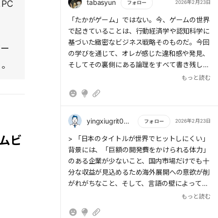
人超のアクティブユーザーを抱えています。長
tabasyun
PC
2026年2月23日
フォロー
を「ゲーム大国」として世界に印象づけている
期的な運営が収益の柱となっています。
もっと読む
「たかがゲーム」ではない。今、ゲームの世界
要因のひとつ★
で起きていることは、行動経済学や認知科学に
さあ、全力で目の前にいる人の「今ここ」を
基づいた緻密なビジネス戦略そのものだ。今回
一所懸命に応援していきましょう。
ゲー
の学びを通じて、オレが感じた違和感や発見、
る。
そしてその裏側にある論理をすべて書き残して
おく。
もっと読む
1. 非課金ユーザーこそが「インフラ」である
現代のゲームは「基本無料＋アイテム課金」が
主流だ。驚くべきことに、実際に金を払うのは
yingxiugrit0218
2026年2月23日
フォロー
全体の約10％に過ぎない。では、残り90％の
ムビ
もっと読む
> 「日本のタイトルが世界でヒットしにくい」
非課金ユーザーは無価値なのか？答えはNO
背景には、「巨額の開発費をかけられる体力」
だ。
のある企業が少ないこと、国内市場だけでも十
分な収益が見込めるため海外展開への意欲が削
社会的証明と熱狂： 90％の人間が真剣に遊
がれがちなこと、そして、言語の壁によってか
び、熱狂しているからこそ、10％の課金者は
かるローカライズのコスト、といった問題があ
もっと読む
「このゲームに金を払う価値がある」と確信で
る。
きる。