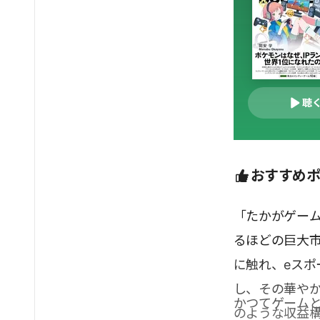
聴
おすすめ
「たかがゲー
るほどの巨大
に触れ、eス
し、その華や
かつてゲーム
のような収益