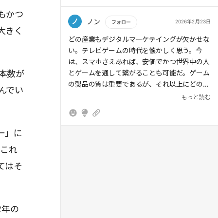
もかつ
流動性の提供： オレが麻雀やコネクトフォー
ノ
ノン
2026年2月23日
フォロー
で対戦相手として「尽力」していることは、市
大きく
> インバウンド需要でゲーム関連スポットが人
場に流動性を与えている。課金者がいても、対
もっと読む
どの産業もデジタルマーケテイングが欠かせな
気を博しているのも、その証左だろう。この求
戦相手（オレ）がいなければゲームは成立しな
い。テレビゲームの時代を懐かしく思う。今
心力の正体は、ゲームそのものというより、
い。オレたちは、ゲームという経済圏を支える
は、スマホさえあれば、安価でかつ世界中の人
IP(知的財産)の強力な力にある。
「インフラ」そのものなのだ。
本数が
とゲームを通して繋がることも可能だ。ゲーム
の製品の質は重要であるが、それ以上にどのよ
んでい
2. 配信での「勝利提示」とリスナー離脱の心理
うにプロモーション、マーケテイング戦略が重
もっと読む
今は生配信で勝利をアピールできる時代だ。か
要だ。どの産業も同じだ。
> 1つのIPをゲーム、アニメ、マンガ、グッズ
つては甲子園のような特別な場所でしか得られ
など複数のメディアで展開するメディアミック
なかった「他者からの承認」が、日常的に手に
ー」に
スは、IPの価値を最大化する手法として定着し
入る。しかし、そこには残酷な心理学も働いて
ている。
。これ
いる。
てはそ
20260223
マリオメーカー2での苦い経験： 何時間かけて
もクリアできない時、リスナーが驚くほど減っ
たことがあった。これは「期待を裏切った」と
いう感情論だけではない。
2年の