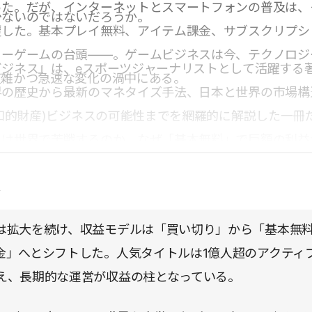
った。だが、インターネットとスマートフォンの普及は、
少ないのではないだろうか。
覆した。基本プレイ無料、アイテム課金、サブスクリプシ
ィーゲームの台頭――。ゲームビジネスは今、テクノロジ
ビジネス』は、eスポーツジャーナリストとして活躍する
複雑かつ急速な変化の渦中にある。
界の歴史から最新のマネタイズ手法、日本と世界の市場構
(知的財産)ビジネスの可能性までを網羅的に解説した一冊
ムは世界で苦戦するのか、なぜ「基本無料」で巨額の利益
、エンターテインメントの枠を超え、現代のデジタルビジ
点
唆を与えてくれる。ゲーム好きはもちろん、この巨大産業
ての方にとって、格好の「教科書」となるだろう。
は拡大を続け、収益モデルは「買い切り」から「基本無
金」へとシフトした。人気タイトルは1億人超のアクティ
え、長期的な運営が収益の柱となっている。