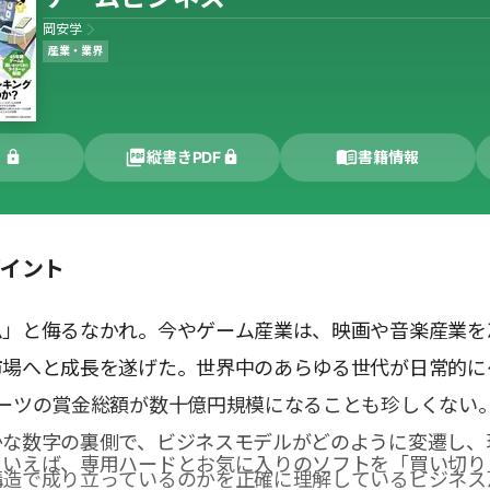
岡安学
産業・業界
く
縦書きPDF
書籍情報
ポイント
ム」と侮るなかれ。今やゲーム産業は、映画や音楽産業を
市場へと成長を遂げた。世界中のあらゆる世代が日常的に
ポーツの賞金総額が数十億円規模になることも珍しくない
かな数字の裏側で、ビジネスモデルがどのように変遷し、
といえば、専用ハードとお気に入りのソフトを「買い切り
構造で成り立っているのかを正確に理解しているビジネス