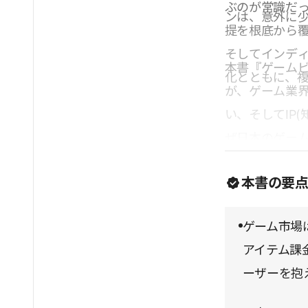
ぶのが常識だ
ンは、意外に
提を根底から
そしてインデ
本書『ゲーム
化とともに、
が、ゲーム業
い、そしてIP
ぜ日本のゲー
のか。本書は
本書の要
般に通じる示
を知りたい全
ゲーム市場
アイテム課
ーザーを抱