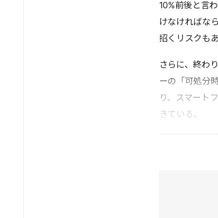
10%前後と言
けなければな
招くリスクも
さらに、終わ
ーの「可処分
り、スマート
きている。