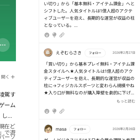
い切り」から「基本無料・アイテム課金」へと
シフトした。人気タイトルは1億人超のアクテ
ィブユーザーを抱え、長期的な運営が収益の柱
となっている。
えぞむらさき
2026年2月27日
フォロー
もっと読む
「買い切り」から基本プレイ無料・アイテム課
金スタイルへ★人気タイトルは1億人超のアク
開く
ティブユーザーを抱え、長期的な運営が収益の
柱に→フィジカルスポーツと変わらん規模やね
★入り口が無料なのが購入障壁を劇的に下げた
凌駕す
→しかし課金勢は１割程度★開発ツールの進化
もっと読む
ゲーム
により、個人や小規模チームによる「インディ
ーゲーム」が台頭し、メジャータイトルに匹敵
。しか
するヒット作も（マイクラってインディーズだ
現在ど
ったの？！）★昔はゲーム大国だったが、現在
masa
2026年2月26日
フォロー
」で遊
は７割をモバイルが占めビッグタイトルの多く
パーソ