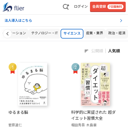
ログイン
会員登録
7日間無料
法人導入はこちら
・イノベーション
テクノロジー・IT
産業・業界
政治・経済
サイエンス
公開順
人気順
1
2
ゆるまる脳
科学的に実証された 超ダ
イエット習慣大全
菅原道仁
堀田秀吾
木島豪