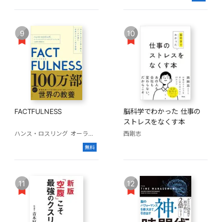
9
10
FACTFULNESS
脳科学でわかった 仕事の
ストレスをなくす本
ハンス・ロスリング
オーラ・ロスリング
西剛志
アンナ・ロスリング・ロンランド
無料
11
12