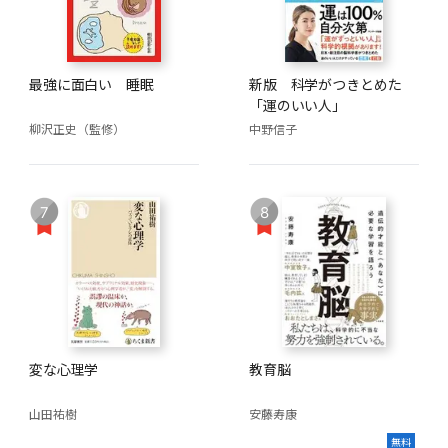
最強に面白い 睡眠
新版 科学がつきとめた
「運のいい人」
柳沢正史（監修）
中野信子
7
8
変な心理学
教育脳
山田祐樹
安藤寿康
無料