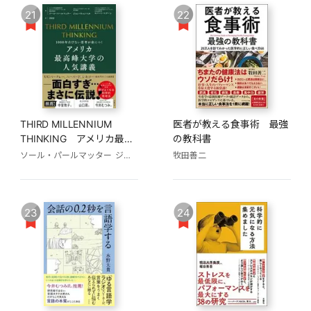
21
22
THIRD MILLENNIUM
医者が教える食事術 最強
THINKING アメリカ最高
の教科書
峰大学の人気講義
ソール・パールマッター
ジョン・キャンベル
牧田善二
ロバート・マクーン
花塚恵(訳)
23
24