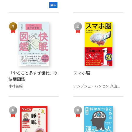
無料
3
4
「やること多すぎ世代」の
スマホ脳
快眠図鑑
小林義昭
アンデシュ・ハンセン
久山葉子（訳）
5
6