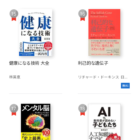
15
16
健康になる技術 大全
利己的な遺伝子
林英恵
リチャード・ドーキンス
日高敏隆(訳)
無料
17
18