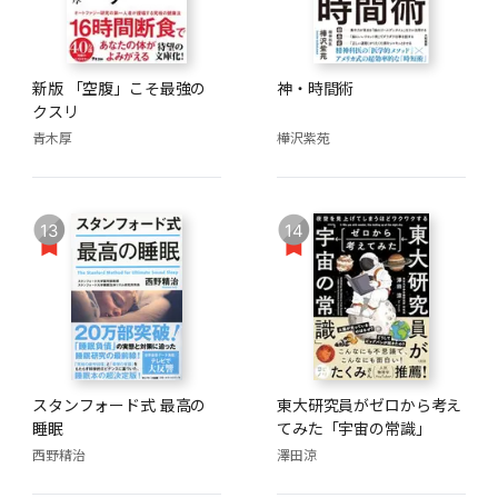
新版 「空腹」こそ最強の
神・時間術
クスリ
青木厚
樺沢紫苑
13
14
スタンフォード式 最高の
東大研究員がゼロから考え
睡眠
てみた「宇宙の常識」
西野精治
澤田涼