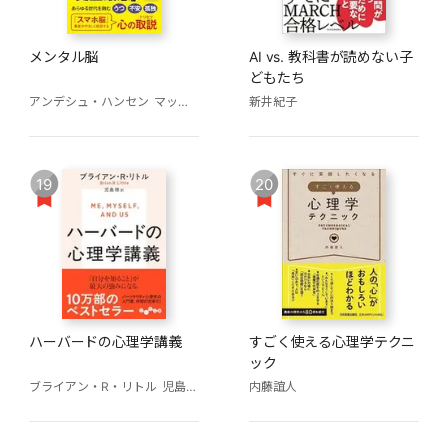
メンタル脳
AI vs. 教科書が読めない子
どもたち
アンデシュ・ハンセン
マッツ・ヴェンブラード
新井紀子
久山葉子（訳）
19
20
ハーバードの心理学講義
すごく使える心理学テクニ
ック
ブライアン・R・リトル
児島修(訳)
内藤誼人