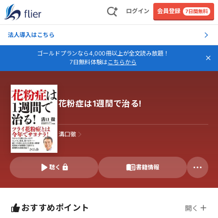
ログイン
会員登録
7日間無料
法人導入はこちら
ゴールドプランなら4,000冊以上が全文読み放題！
7日無料体験は
こちらから
花粉症は1週間で治る!
溝口徹
聴く
書籍情報
おすすめポイント
開く