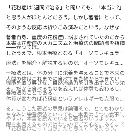
「花粉症は1週間で治る」と聞いても、「本当に?」
と思う人がほとんどだろう。しかし著者にとって、
そのような反応は折りこみ済みだという。なぜなら
著者自身、重度の花粉症に悩まされていたのだから
本書は花粉症のメカニズムと治療法の問題点を指摘
――かつては。
したうえで、根本治療となる「オーソモレキュラー
療法」を紹介・解説するものだ。オーソモレキュラ
ー療法とは、体の分子に栄養を与えることで本来の
人間の体はこれまでに食べてきた物からできてい
機能を取り戻させ、自然治癒力を引き出すという栄
る。だから食べるものを変えれば体質も変わるし、
養療法のことである。
体質が変われば花粉症というアレルギーも克服でき
る。こうした著者の意見は論理的で、とてもわかり
ちなみに栄養療法といっても、本書はきつい食事制
やすい。本書を読んでいると著者のいうように、
限を推奨するものではないのでご安心を。あくまで
「花粉症は治って当然」だと思えてくるだろう。