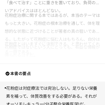
「食べて治す」ことに重きを置いており、負荷の強
いアドバイスはほとんどない。
花粉症治療に関する本ではあるが、本当のテーマは
もっと大きい。花粉症の根本治療を通して、体を理
想的な状態に近づけることが著者の真の狙いであ
る。したがって花粉症に悩む人はもちろん、自分は
花粉症とはいますぐに決別できる、と思わせてくれ
花粉症ではないという人にとっても、有益な情報が
る一冊である。
得られるはずだ。
本書の要点
花粉症は対症療法では完治しない。足りない栄養
素を補って、体質改善をする必要がある。それが
オーソモレキュラー(分子整合栄養医学)だ。