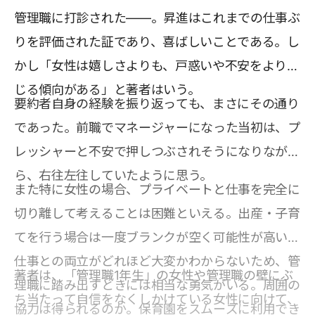
管理職に打診された――。昇進はこれまでの仕事ぶ
りを評価された証であり、喜ばしいことである。し
かし「女性は嬉しさよりも、戸惑いや不安をより感
じる傾向がある」と著者はいう。
要約者自身の経験を振り返っても、まさにその通り
であった。前職でマネージャーになった当初は、プ
レッシャーと不安で押しつぶされそうになりなが
ら、右往左往していたように思う。
また特に女性の場合、プライベートと仕事を完全に
切り離して考えることは困難といえる。出産・子育
てを行う場合は一度ブランクが空く可能性が高い。
仕事との両立がどれほど大変かわからないため、管
著者は、「管理職1年生」の女性や管理職の壁にぶ
理職に踏み出すときには相当な勇気がいる。周囲の
ち当たって自信をなくしかけている女性に向けて、
協力は得られるのか。保育園をスムーズに利用でき