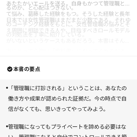
あたたかいエールを送る。自身もかつて管理職とし
るのか、と心配はつきない。
て悩み、葛藤した経験をもつ。そうした経験と長年
日本では女性管理職はまだまだ少数である。それゆ
のコーチング経験をもとに、女性管理職の悩みとそ
え周囲に相談できる人や、目指すべきロールモデル
の対処法を丁寧に紹介している。
がいないというケースもあるだろう。本書はそんな
方にとって心強い「教科書」になってくれるだろ
う。「もっと早く出合いたかった」と思える一冊
本書の要点
だ。
「管理職に打診される」ということは、あなたの
働き方や成果が認められた証拠だ。今の時点で自
信がなくても、思いきってやってみよう。
管理職になってもプライベートを諦める必要はな