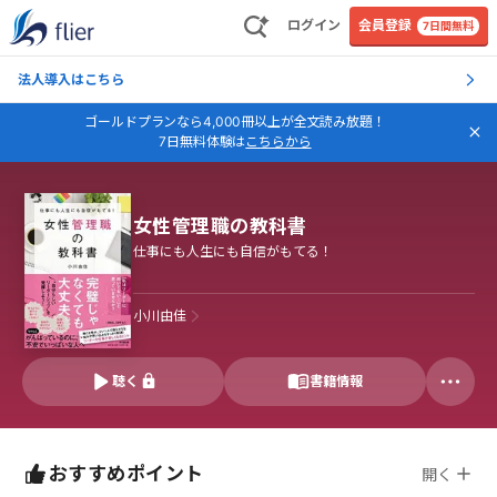
ログイン
会員登録
7日間無料
法人導入はこちら
ゴールドプランなら4,000冊以上が全文読み放題！
7日無料体験は
こちらから
女性管理職の教科書
仕事にも人生にも自信がもてる！
小川由佳
聴く
書籍情報
おすすめポイント
開く