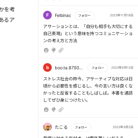
ニケーションは、互いに「言ってみる」、つま
り「言って、互いにその経過を見る」ことから
かを考
> 失敗すると、現状を把握でき、「次はこうし
始まるのだ。
F
Felbinac
2023年11月18日
フォロー
よう」「話し合ってみよう」「助けてもらお
あるア
う」などと、別の解決策が浮かぶかもしれな
もっと読む
アサーションとは、「自分も相手も大切にする
い。
自己表現」という意味を持つコミュニケーショ
ンの考え方と方法
> 私たちのコミュニケーションは、互いに「言
ってみる」、つまり「言って、互いにその経過
を見る」ことから始まるのだ。
b
boo.ta.8793danbo
2023年9月12日
フォロー
> コミュニケーションは単なる言葉のやり取り
もっと読む
ストレス社会の昨今、アサーティブな対応は日
ではなく、「自分を相手にわかってもらう」た
頃から必要性を感じるし、今の言い方は良くな
めのものでもあるということだ。自分をわかっ
かったと反省することもしばしば。本書を通読
てもらうためには、オープンな態度でいること
してぜひ身につけたい。
が不可欠である。
たこる
2023年9月2日
フォロー