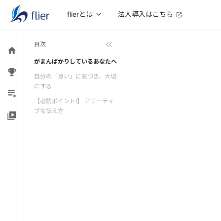
法人導入はこちら
flierとは
目次
がまんばかりしているあなたへ
自分の「思い」に気づき、大切
にする
【必読ポイント!】 アサーティ
ブな伝え方