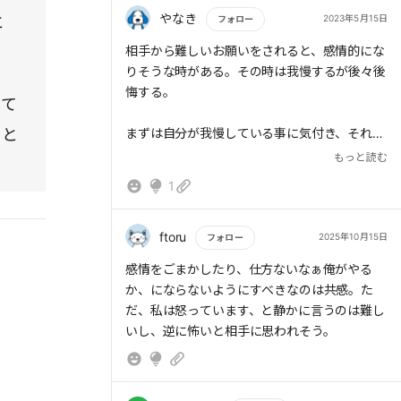
やなき
2023年5月15日
と
フォロー
もっと読む
相手から難しいお願いをされると、感情的にな
りそうな時がある。その時は我慢するが後々後
悔する。
って
こと
まずは自分が我慢している事に気付き、それを
選択してることを意識したい。そこから我慢し
もっと読む
て終わる以外に、お互いが合意できる道を探し
1
たい。
ftoru
2025年10月15日
フォロー
もっと読む
感情をごまかしたり、仕方ないなぁ俺がやる
か、にならないようにすべきなのは共感。た
だ、私は怒っています、と静かに言うのは難し
いし、逆に怖いと相手に思われそう。