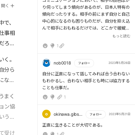
もっと読む
コミニュケーションにおいて、相手の顔色ばか
ます。
開く
り伺ってしまう傾向があるのが、日本人特有の
相手に合わせることばかり考えて、自分を大
傾向だったりする。相手の前にまず自分と自己
切にする気持ちが薄れていませんか。自分も相
中心的になるのも困りものだが、自分を抑え込
中で、
手も完璧ではありません。アサーティブなコミ
んで相手におもねるだけでは、どこかで破綻し
ュニケーションを重ねながら落としどころを見
仕事相
てしまう。そうならないための手立てとしてア
もっと読む
つけていきましょう。
サーションがあると思う。自分の気持ちを相手
だろう
私たちのコミュニケーションは、お互いの言
1
のことも考えつつも伝えるというのは難しい。
葉のやり取りから始まります。
しかし、そうすることが当たり前になって、一
いく。
方的なコミニュケーションが減っていくことを
nob0018
2023年5月26日
フォロー
さあ、全力で目の前にいる人を応援していき
自分ら
望む。
ましょう。
もっと読む
自分に正直になって話してみれば合う合わない
になり
もわかるし、合わない相手とも時には協力する
ことも仕事だ。
うまく
1
ョン協
o
okinawa.gibson39
2023年5月21日
フォロー
いうコ
もっと読む
正直に生きることが大切である。
て受け
1