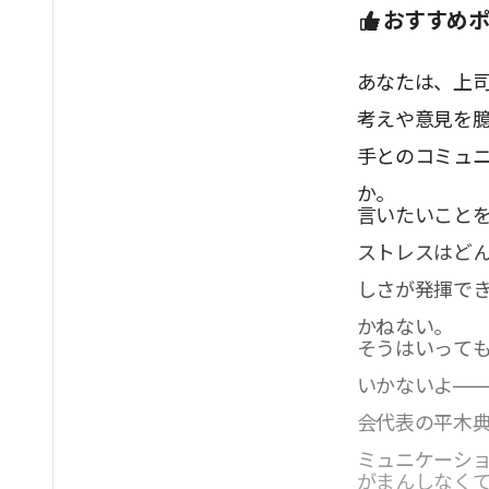
おすすめ
あなたは、上
考えや意見を
手とのコミュ
か。
言いたいこと
ストレスはど
しさが発揮で
かねない。
そうはいって
いかないよ―
会代表の平木
ミュニケーシ
がまんしなく