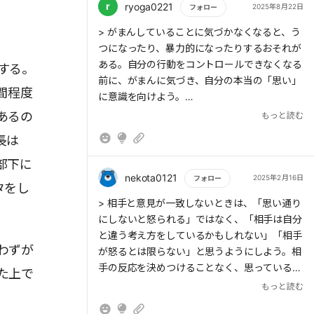
r
ryoga0221
2025年8月22日
フォロー
もっと読む
> がまんしていることに気づかなくなると、う
つになったり、暴力的になったりするおそれが
ある。自分の行動をコントロールできなくなる
する。
前に、がまんに気づき、自分の本当の「思い」
間程度
に意識を向けよう。
あるの
もっと読む
> 「アサーティブな自己表現」とは、立場や役
長は
割を大切にしながらも、互いを一人の人間とし
て尊重する自己表現だ。まず自分のことを優先
部下に
し、気持ちや考えを相手に伝えた方が自分を大
nekota0121
2025年2月16日
フォロー
タをし
切にしていると判断したら、それを正直に、わ
もっと読む
> 相手と意見が一致しないときは、「思い通り
かりやすく、相手を大切にする気持ちを込めて
にしないと怒られる」ではなく、「相手は自分
表現する。
と違う考え方をしているかもしれない」「相手
わずが
が怒るとは限らない」と思うようにしよう。相
> 置かれた状況や相手のことを考えるのと同様
手の反応を決めつけることなく、思っているこ
た上で
に、自分の状況や気持ちに目を向けてみよう。
とを素直に伝えてみたら、コミュニケーション
もっと読む
すると、相手の立場も考えつつ、適切な伝え方
がスムーズに進むことがある。私たちのコミュ
を検討できる。