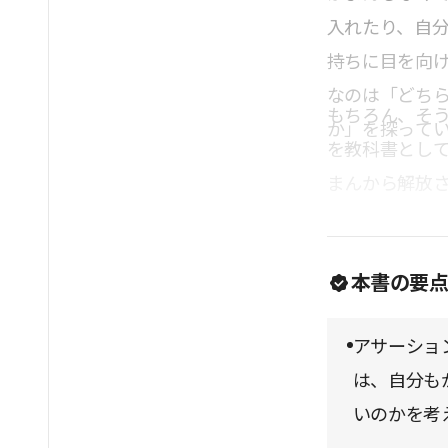
入れたり、自
持ちに目を向
なのは「どち
もちろん、そ
か」を探って
を教科書とし
まんから解放
本書の要
アサーショ
は、自分も
いのかを考