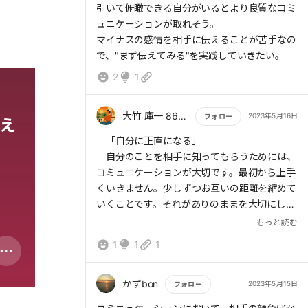
引いて俯瞰できる自分がいるとより良質なコミ
ュニケーションが取れそう。
マイナスの感情を相手に伝えることが苦手なの
で、"まず伝えてみる"を実践していきたい。
2
1
大竹 庫一 860×Kura
2023年5月16日
フォロー
え
もっと読む
「自分に正直になる」
自分のことを相手に知ってもらうためには、
コミュニケーションが大切です。最初から上手
くいきません。少しずつお互いの距離を縮めて
いくことです。それがありのままを大切にした
アサーションです。
もっと読む
1
1
1
私たちは本音を隠して表面的に愛想よくしが
ちです。それよりも、こんなとき私は怒る人、
それには耐えられない自分と素直に伝えていき
かずbon
2023年5月15日
フォロー
ましょう。その方が、お互いを大切にしていき