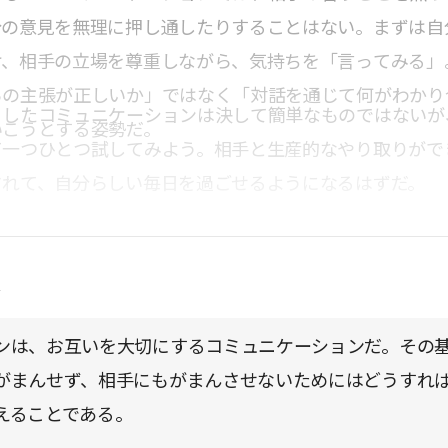
分の意見を無理に押し通したりすることはない。まずは自
け、相手の立場を尊重しながら、気持ちを「言ってみる」
らの主張が正しいか」ではなく「対話を通じて何がわかり
うしたコミュニケーションは決して簡単なものではないが
いこうとする姿勢だ。
て一つひとつ試してみよう。相手と生産的なやり取りがで
されて、自分らしい毎日を過ごせるようになるはずだ。
点
ンは、お互いを大切にするコミュニケーションだ。その
がまんせず、相手にもがまんさせないためにはどうすれ
えることである。