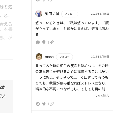
分の気
池田祐輔
2023年5月15日
フォロー
。必要
もっと読む
怒っているときは、「私は怒っています」「腹
合える
、本書
が立っています」と静かに言えば、感情は伝わ
る
き、が
1
masa
2023年5月15日
フォロー
もっと読む
言ってみた時の相手の反応を決めつけ、その時
の嫌な感じを避けるために我慢することは多い
ように思う。そうやって上手く回避してるつも
りでも、我慢が積み重なればストレスになり、
基本
精神的な不調につながるし、そもそも目の前の
問題は解決しない。ひとまず言う、という一歩
ばい
もっと読む
を踏み出してみることが大切で、それが自分に
1
とっても、目の前の問題解決にとってもいいこ
となのだと肝に銘じておきたい。