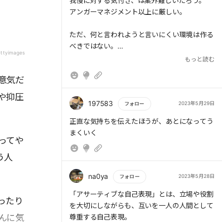
もっと読む
我慢に対する気付き、は案外難しいだろう。
アンガーマネジメント以上に厳しい。
ただ、何と言われようと言いにくい環境は作る
べきではない。
ttyimages
ストレスのたまり方がいびつになる。
もっと読む
人数に反比例してこの問題が起こる。
意気だ
や抑圧
197583
2023年5月29日
フォロー
もっと読む
正直な気持ちを伝えたほうが、あとになってう
まくいく
ってや
う人
na0ya
2023年5月28日
フォロー
もっと読む
「アサーティブな自己表現」とは、立場や役割
ったり
を大切にしながらも、互いを一人の人間として
んに気
尊重する自己表現。