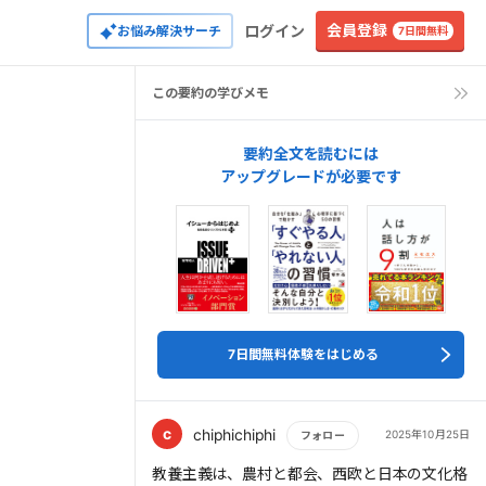
会員登録
ログイン
お悩み解決サーチ
7日間無料
この要約の学びメモ
要約全文を読むには
アップグレードが必要です
7日間無料体験をはじめる
c
chiphichiphi
2025年10月25日
フォロー
もっと読む
教養主義は、農村と都会、西欧と日本の文化格