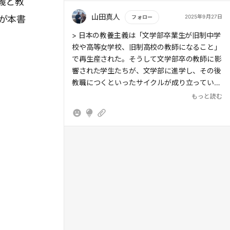
義と教
山田真人
2025年9月27日
が本書
フォロー
もっと読む
> 日本の教養主義は「文学部卒業生が旧制中学
校や高等女学校、旧制高校の教師になること」
で再生産された。そうして文学部卒の教師に影
響された学生たちが、文学部に進学し、その後
教職につくといったサイクルが成り立っていた
のである。
もっと読む
> 伊東の指摘する日本型革新思想はそれだけに
とどまらず、「西欧文化を範型にした教養主義
の思想と文化一般について拡張」することが可
能といえる。