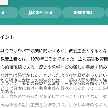
く
縦書きPDF
書籍情報
ポイント
は今でもSNSで頻繁に聞かれるが、教養主義となるとな
教養主義とは、1970年ごろまであった、主に高等教育
中心的価値観である。歴史や哲学などの難しい書籍を読み
まなければ恥ずかしい、といったような気風があったとい
前から戦後にかけての学生文化は、一部の人間の興味を強
義について、著者の経験と豊富なデータから読み解くとい
たとえば日本における共産主義を調べるにあたって、この
みである。
のようなものであったかを避けて通ることはできない。柔
や高専柔道の話は重要な意味を持つ。しかし興味のない人