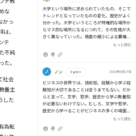
プチ教
もっと読む
大学という場所に求められていたもの、そこで
めな
トレンドとなっていたものの変化、歴史がよく
なかっ
分かった。大学というところが特権的な場所か
らマス的な場所になるにつれて、その性格が大
拝は、
きく異なっていった。格差の縮小による覇権の
ンテ
崩壊、というロジックも興味深かった。格差や
もっと読む
差異が、人を駆り立てる大きな原動力になるこ
た不純
とを改めて感じた。
った。
ノ
ノン
2025年9月27日
フォロー
て社会
もっと読む
ビジネスの世界では、技術知、経験から学ぶ経
教養主
験知が大切であることは言うまでもない。だか
らと言って、文学、哲学、歴史から学ぶ教養知
うした
が必要ないわけでない。むしろ、文学や哲学、
歴史から学べることがビジネスの多くの場面で
役立つと感じる。歴史を超えて、語り継がれる
もっと読む
叡智こそ、長期的な価値創造のビジネスを生む
有為転
ように思う