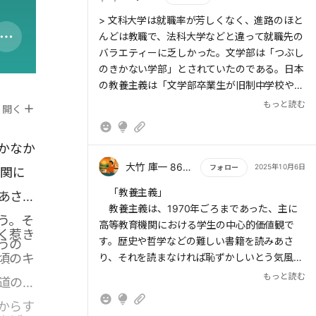
もっと読む
> 文科大学は就職率が芳しくなく、進路のほと
んどは教職で、法科大学などと違って就職先の
バラエティーに乏しかった。文学部は「つぶし
のきかない学部」とされていたのである。日本
の教養主義は「文学部卒業生が旧制中学校や高
等女学校、旧制高校の教師になること」で再生
もっと読む
開く
産された。そうして文学部卒の教師に影響され
た学生たちが、文学部に進学し、その後教職に
かなか
つくといったサイクルが成り立っていたのであ
る。
大竹 庫一 860×Kura
2025年10月6日
フォロー
機関に
もっと読む
「教養主義」
あさ
◉ハビトゥス：長年の経験や環境によって個人
教養主義は、1970年ごろまであった、主に
に身についた、無意識の知覚・思考・行動様式
う。そ
高等教育機関における学生の中心的価値観で
く惹き
す。歴史や哲学などの難しい書籍を読みあさ
うの
> 1970年ごろまでの新規学卒労働市場では、
頃のキ
り、それを読まなければ恥ずかしいとう気風で
出身学部が進路を規定づけており、「大学が教
す。
もっと読む
養知と専門知を伝達する場所であることは自
道の歴
明」だった。
からす
1960年代後半、学歴エリート文化である教