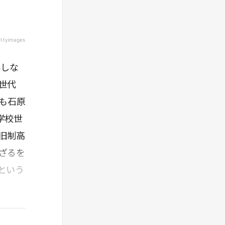
ettyimages
学しな
世代
も石原
学校世
旧制高
ざるを
という