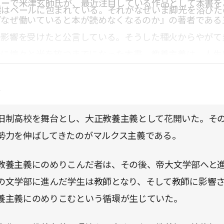
ューで米津玄師氏が、最近注目している作品として本書を
態はベールに包まれている。それがなぜいま脚光を浴びた
『なぜ働いていると本が読めなくなるのか』の著者である
の影響を受けたと公言している。そうした種火からやがて
今に煌々と光を放つまでになった本書。教養主義は、人生
てしまったといえるかもしれないが、決してそれは我々と
点
い。教養主義は日本に存在したし、そうした教養に魅了さ
た遺産の上に、私たちは立っている。だからこそ、意外な
旧制高校を舞台とし、大正教養主義として花開いた。そ
するかもしれないし、新たな発見につながるかもしれない
勢力を伸ばしてきたのがマルクス主義である。
教養主義にのめりこんだ者は、その後、帝大文学部へと
の文学部に進んだ学生は教師となり、そして教師に影響
養主義にのめりこむという循環が生じていた。