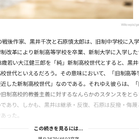
Willowpix/g
れの戦後作家、黒井千次と石原慎太郎は、旧制中学校に入
学制改革により新制高等学校を卒業、新制大学に入学した
3歳若い大江健三郎を「純」新制高校世代とすると、黒井
高校世代といえるだろう。その意味において、「旧制高等
接近した新制高校世代」なのである。それゆえ彼らは、「
や旧制高校的教養主義に対するなんらかのスタンスをとら
のであり、しかも、黒井は継承・反復、石原は反撥・侮蔑
であった。
この続きを見るには...
残り3679/4503文字