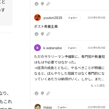
ることがあるのか見ものである。
にと
小す
yuuton2929
2025年9月30日
フォロー
もっと読む
ポスト教養主義
k
k.watanabe
2025年9月29日
フォロー
もっと読む
ただのサラリーマン予備軍に、専門知や教養知
はもはや必要ではなかった。
→経済の成長とともに、やるべきことが明確に
なると、ぼんやりした知識ではなく専門的にな
っていくあたりは納得がいく。しかし、またや
るべきことが不明確になってきた現在において
もっと読む
は教養は必要になっているのだろう。
なり、
もこれ
masa
2025年9月29日
フォロー