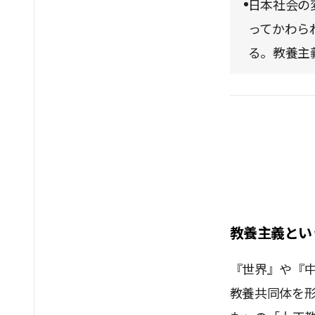
日本社会の
ってかわら
る。教養主
教養主義とい
『世界』や『
教養共同体を