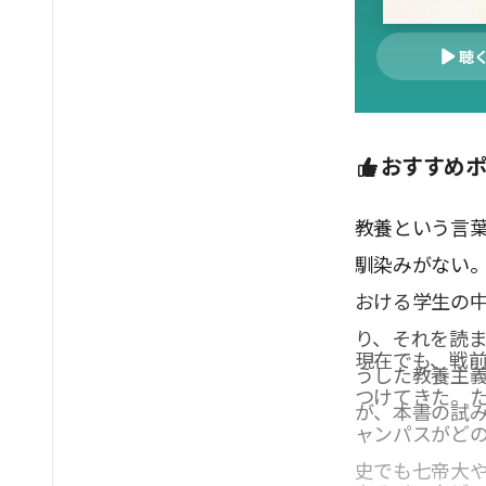
聴
おすすめ
教養という言葉
馴染みがない。
おける学生の
り、それを読
現在でも、戦
うした教養主
つけてきた。
が、本書の試
ャンパスがど
史でも七帝大