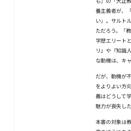
も」の「大正
養主義者が、
い」。サルト
ただろう。「
学歴エリート
リ』や『知識
な動機は、キ
だが、動機が
をよりよい方
義はどうして
魅力が喪失し
本書の対象は