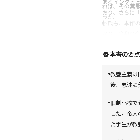
あるインタビ
れば、その実
おり、さらに
うか。
帆氏も、本作
がり、令和の
えるなら黄昏
本書の要
た過去ではな
間が作り上げ
教養主義は
で本書に共感
後、急速に
旧制高校で
した。帝大
た学生が教