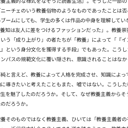
教養主義的な様式をなぞった読書生活」。そうした一部の
「ニーチェのいう教養俗物のようなものであったことは否
ルブームにしても、学生の多くは作品の中身を理解してい
教養知は友人に差をつけるファッションだった」。教養崇
という「成り上がり」の者たちが「教養」によって「『イ
人』という身分文化を獲得する手段」でもあった。こうし
ャンパスの規範文化に覆い隠され、意識されることはなか
不純と言えど、教養によって人格を完成させ、知識によっ
向に導きたいと考えたこともまた、嘘ではない。こうした
学生を魅了したのだろうか。そして、なぜ教養主義からそ
たのだろうか。
教養そのものではなく教養主義、ひいては「教養主義者の