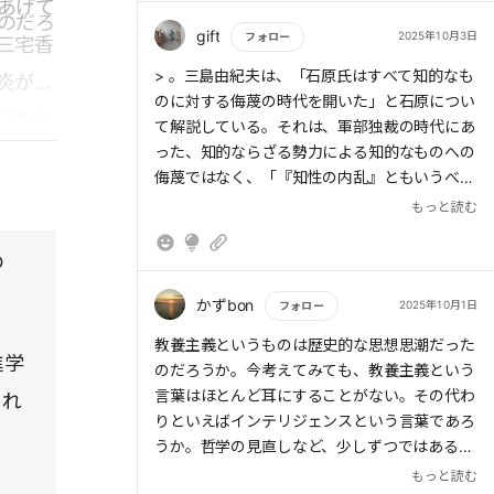
あげて
養主義に衰退の兆候があらわれはじめました。
> 評論家の松本健一は1964年、「東京オリン
のだろ
1963年、高等教育進学率が15%を超え、エリ
gift
2025年10月3日
フォロー
三宅香
ピックの年を日本社会の転換点である」とし、
ート段階からマス段階になりました。新規就職
この社会変化のインパクトを敗戦よりも大きく
もっと読む
> 。三島由紀夫は、「石原氏はすべて知的なも
炎が上
者においても大卒者が占める割合が急増し、
見積もる。「地方対中央、ムラ対都市、演歌対
のに対する侮蔑の時代を開いた」と石原につい
「大卒者のただのサラリーマン化が進行」しま
にたと
ポピュラー、大衆文学対純文学、大衆対知識人
て解説している。それは、軍部独裁の時代にあ
した。1970年ごろまでの新規学卒労働市場で
という近代日本の枠組み」がその年を境に終わ
った、知的ならざる勢力による知的なものへの
断絶し
は、出身学部が進路を規定づけていました。大
りを告げたというのだ。
侮蔑ではなく、「『知性の内乱』ともいうべき
学が教養知と専門知を伝達する場所であること
れた人
ものである」としている。
もっと読む
は変わりませんでした。
> 1930年には50%だった農林漁業人口は65年
ところ
にもなると25%まで減少する。この頃になる
の
さあ、全力で目の前にいる人の「今ここ」を
。
と、「農業以外の収入が農業の収入より多い二
一所懸命に応援していきましょう。
種兼業農家が専業農家を追い越した」。冷蔵庫
かずbon
2025年10月1日
フォロー
などの耐久消費財と乗用車の普及率について
もっと読む
教養主義というものは歴史的な思想思潮だった
も、1960年代後半から急速に、農村と都市で
進学
のだろうか。今考えてみても、教養主義という
格差が縮小していく。1970年代以降は生活様
言葉はほとんど耳にすることがない。その代わ
され
式の差も埋められ、貧しく寂しい農村なるもの
りといえばインテリジェンスという言葉であろ
が消滅してしまった。
うか。哲学の見直しなど、少しずつではあるが
新たな時代に即した新教養主義が改めて隆盛す
もっと読む