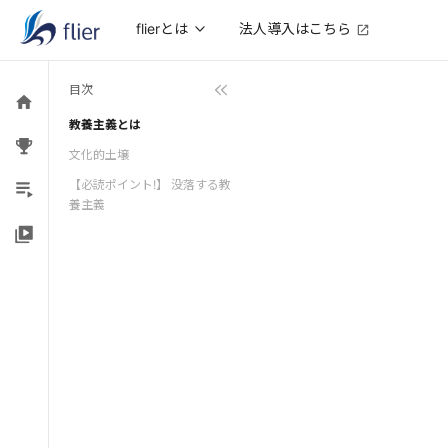
法人導入はこちら
flierとは
目次
教養主義とは
文化的土壌
【必読ポイント!】 没落する教
養主義