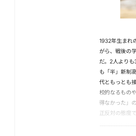
1932年生ま
がら、戦後の
だ。2人よりも
も「半」新制
代ともっとも
校的なるもの
得なかった」
正反対の態度