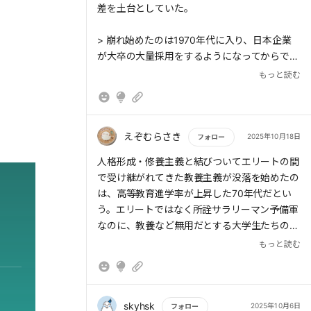
差を土台としていた。
> 崩れ始めたのは1970年代に入り、日本企業
が大卒の大量採用をするようになってからであ
る。900人規模で採用するところもあらわれ、
もっと読む
大卒といっても専門職種についたり幹部候補に
なったりするわけではなくなった。ただのサラ
リーマン予備軍に、専門知や教養知はもはや必
要ではなかった。
えぞむらさき
2025年10月18日
フォロー
もっと読む
人格形成・修養主義と結びついてエリートの間
で受け継がれてきた教養主義が没落を始めたの
は、高等教育進学率が上昇した70年代だとい
> 技術知からなる経営学ブームは、教養知が専
う。エリートではなく所詮サラリーマン予備軍
門知になりえた時代の終わりともいえる
なのに、教養など無用だとする大学生たちの諦
念。一方、社会の側も、教養知ではなく専門知
もっと読む
（機能的な知識人）を求める時代背景。結果的
に大学がレジャーランド化し教養主義が没落し
たんだと。
skyhsk
2025年10月6日
フォロー