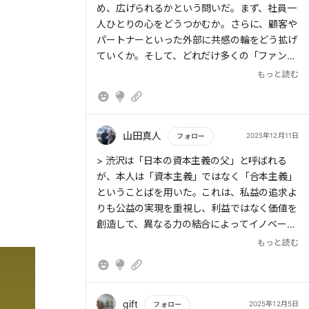
め、広げられるかという問いだ。まず、社員一
人ひとりの心をどうつかむか。さらに、顧客や
パートナーといった外部に共感の輪をどう拡げ
ていくか。そして、どれだけ多くの「ファン株
主」を惹きつけられるか。
もっと読む
> そのためには、Aspire――すなわちパーパス
山田真人
2025年12月11日
フォロー
を掲げるだけでは不十分だ。必要なのは、
もっと読む
> 渋沢は「日本の資本主義の父」と呼ばれる
Inspire力、つまりそれを自らに、そして仲間た
が、本人は「資本主義」ではなく「合本主義」
ちに「実装」していく力である。
ということばを用いた。これは、私益の追求よ
りも公益の実現を重視し、利益ではなく価値を
創造して、異なる力の結合によってイノベーシ
ョンを生み出すという理念である。
もっと読む
> 第二に、そのようなパーパスが、持続的に利
益を生み出すことができるかという問いであ
る。「カネもうけ」はあくまでパーパスを実践
し続けるための手段にすぎないものの、利益を
> Aspire――すなわちパーパスを掲げるだけで
gift
2025年12月5日
フォロー