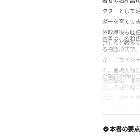
著者の名和高司
クターとして
ダーを育てて
外取締役も歴
本書は、名和
営』など数多
る物語形式で
か」「カイシ
く。登場人物
金剛組や竹中
度の誕生、進
として掘り起
ちに、会社を
く、読者一人
激に満ちた読
本書の要