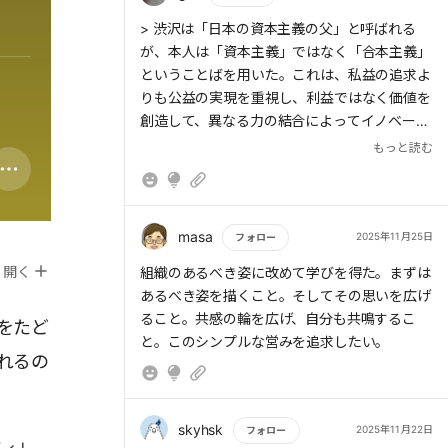
生み出せなければ、パーパスは理想論で終わっ
は不十分だ。必要なのは、Inspire力、つまりそ
てしまう。
もっと読む
> 渋沢は「日本の資本主義の父」と呼ばれる
れを自らに、そして仲間たちに「実装」してい
が、本人は「資本主義」ではなく「合本主義」
く力である。
ということばを用いた。これは、私益の追求よ
りも公益の実現を重視し、利益ではなく価値を
> そして第三に、エンゲージメントとアルゴリ
創造して、異なる力の結合によってイノベーシ
ズムを生み出すために、果たして「カイシャ」
ョンを生み出すという理念である。
もっと読む
> 日本はこの「異結合」を得意としてきた。か
という装置が本当に必要なのか、という問いで
つては中国文明を、そして近代化の過程では欧
ある。
米の手法を取り込みながら、それらを日本の伝
統と融合させることで、独自の文化や産業を築
> その根幹を支えるのが、人財と資金だ。資金
masa
2025年11月25日
フォロー
き上げてきたのである。
は価値創造の燃料であり、人財こそが価値を生
開く
もっと読む
組織のあるべき姿に改めて学びを得た。まずは
> この問いは、「カイシャ以外に、この2つの
み出す主体であると、渋沢は強調した。ヒトを
あるべき姿を描くこと。そしてその思いを広げ
条件をより確実に実現できる組織は存在するの
「稼ぐための道具」とみなす資本主義とは、こ
ること。共感の輪を広げ、自分も共鳴するこ
か」とも言い換えられる。資本主義を体現する
をたど
の点で根本的に異なる。
と。このシンプルな営みを追求したい。
装置として、カイシャという形態が未来永劫ベ
れるの
ストなのか――この問いから逃げてはならな
い。カイシャという枠組みに縛られず、組織の
進化そのものを広い視野と未来志向で捉え直す
skyhsk
2025年11月22日
フォロー
ことが求められる。