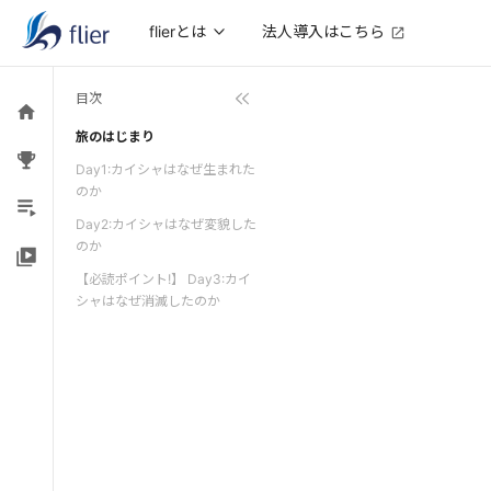
法人導入はこちら
flierとは
目次
旅のはじまり
Day1:カイシャはなぜ生まれた
のか
Day2:カイシャはなぜ変貌した
のか
【必読ポイント!】 Day3:カイ
シャはなぜ消滅したのか