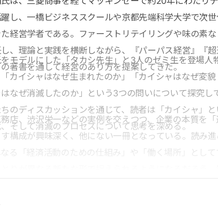
氏は、三菱商事を経てマッキンゼーで約20年にわたり
活躍し、一橋ビジネススクールや京都先端科学大学で次世
きた経営学者である。ファーストリテイリングや味の素な
任し、理論と実践を横断しながら、『パーパス経営』『超
氏をモデルにした「タカシ先生」と3人のゼミ生を登場人
くの著書を通して経営のあり方を提案してきた。
、「カイシャはなぜ生まれたのか」「カイシャはなぜ変貌
ャはなぜ消滅したのか」という3つの問いについて探究し
たちのディスカッションを通じて、読者は「カイシャ」と
工務店、渋沢栄一などの実例を交えつつ、企業の本質を「
化、そして消滅のプロセスについて思考を深める。
こす構成が興味深く、他にない一冊となっている。読み進
単なる「経済活動のための仕組み」や「働く場所」として
ひとりが異なる新たな形で捉えられるようになるだろう。
書体験を求める人に勧めたい。
点