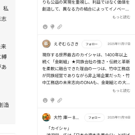
み出すための創造的な技を意味する。
りも公益の実現を重視し、利益ではなく価値を
。私
創造して、異なる力の結合によってイノベーシ
> 日本はこの「異結合」を得意としてきた。か
ョンを生み出すという理念である。
もっと読む
来志
つては中国文明を、そして近代化の過程では欧
米の手法を取り込みながら、それらを日本の伝
> その根幹を支えるのが、人財と資金だ。資金
統と融合させることで、独自の文化や産業を築
は価値創造の燃料であり、人財こそが価値を生
き上げてきたのである。
み出す主体であると、渋沢は強調した。ヒトを
えぞむらさき
2025年11月17日
フォロー
未来
「稼ぐための道具」とみなす資本主義とは、こ
もっと読む
現存する世界最古のカイシャは、1400年以上
に縛
の点で根本的に異なる。
続く「金剛組」★同族会社の強さ・伝統と革新
があ
を柔軟に融合できた理由の一つは、竹中工務店
が同族経営でありながら非上場企業だった・竹
中工務店の未来志向のDNAも、金剛組との大き
な違いであり、これこそ3つ目の教訓★日本最
もっと読む
初の株式会社をつくったのは渋沢栄一★合本主
義★資金は価値創造の燃料であり、人財こそが
創造
価値を生み出す主体であると、渋沢は強調した
★何かを実現したいという企て(エンタープラ
大竹 庫一 860×Kura
2025年11月16日
フォロー
イズ)と、その想いに共感する仲間(カンパニー)
もっと読む
「カイシャ」
の両輪が揃ってこそ、カイシャは成り立つ★