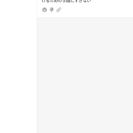
の輪をどう拡げていくか。そして、どれだけ多
くの「ファン株主」を惹きつけられるか。
> そのためには、パーパスを掲げるだけでは不
十分だ。必要なのは、それを自らに、そして仲
間たちに「実装」していく力である。
> 第二に、パーパスが、持続的に利益を生み出
すことができるかという問いである。
> 未来のありたい姿、すなわちパーパスに向か
って新しい価値を創造することで、初めて利益
が生まれる。そしてその利益を原資として、さ
らに次の価値を生み出していく――。