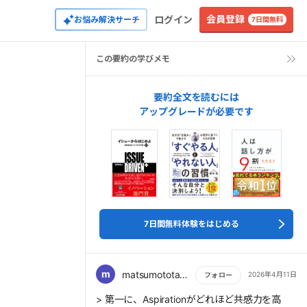
会員登録
ログイン
お悩み解決サーチ
7日間無料
この要約の学びメモ
要約全文を読むには
アップグレードが必要です
7日間無料体験をはじめる
m
matsumototakuya10_30
2026年4月11日
フォロー
もっと読む
> 第一に、Aspirationがどれほど共感力を高