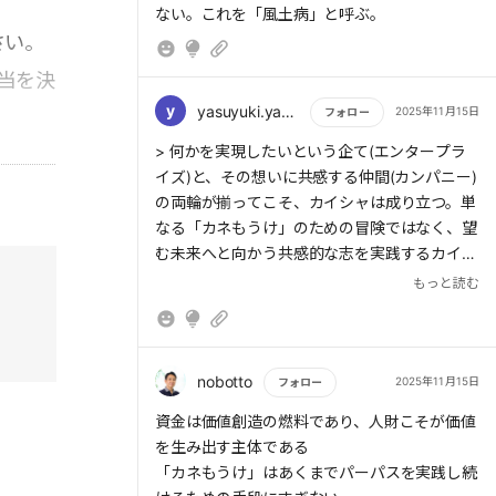
ない。これを「風土病」と呼ぶ。
さい。
当を決
y
yasuyuki.yamamura
2025年11月15日
フォロー
もっと読む
> 何かを実現したいという企て(エンタープラ
イズ)と、その想いに共感する仲間(カンパニー)
の両輪が揃ってこそ、カイシャは成り立つ。単
なる「カネもうけ」のための冒険ではなく、望
む未来へと向かう共感的な志を実践するカイシ
ャこそが、広く仲間から支持され続けるのでは
もっと読む
ないだろうか。
> つまり、言い放つだけでなく、「仲間」の心
に響かせ、共感の輪を広げること、さらには自
nobotto
2025年11月15日
フォロー
らの心にも深く刻み込むことが重要なのだ。
もっと読む
資金は価値創造の燃料であり、人財こそが価値
を生み出す主体である
> まず、社員一人ひとりの心をどうつかむか。
「カネもうけ」はあくまでパーパスを実践し続
さらに、顧客やパートナーといった外部に共感