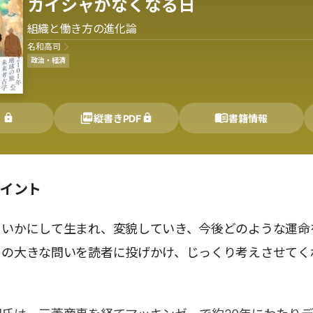
カイシャがなくなる日
組織と働き方の進化論
名和高司
政治・経済
く
縦書きPDF
書籍情報
ポイント
。いかにして生まれ、変貌していき、今後どのような運命
この大きな問いを読者に投げかけ、じっくり考えさせてく
。