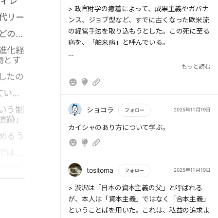
ディレ
もっと読む
> 政官財学の癒着によって、成果主義やガバナ
代リー
ンス、ジョブ型など、すでに古くなった欧米流
の経営手法を取り込もうとした。この死に至る
どの社
> 「舶来病」と「風土病」は正反対の現象のよ
病を、「舶来病」と呼んでいる。
進化経
うに見えるかもしれないが、実はどちらも日本
物とす
固有の土壌に根を張る同じ病だ。その本質は
> 「終身雇用」「年功序列」「企業内労働組
もっと読む
「同質化」にある。
したの
合」といった化石化した仕組みをいまだに維持
している企業も少なくない。これを「風土病」
てい
と呼ぶ。
いう制
ショコラ
2025年11月19日
フォロー
遺跡」
> 「舶来病」と「風土病」は正反対の現象のよ
もっと読む
カイシャのあり方について学ぶ。
うに見えるかもしれないが、実はどちらも日本
めるう
固有の土壌に根を張る同じ病だ。その本質は
ではな
「同質化」にある。
知的刺
tositoma
2025年11月19日
フォロー
> 「異結合」の「結合」は、同質化のエネルギ
もっと読む
ーによって成立するからだ。ただし、それは異
> 渋沢は「日本の資本主義の父」と呼ばれる
質なものを単純に同質化することではなく、異
が、本人は「資本主義」ではなく「合本主義」
質なもの同士を化学反応させ、新しい価値を生
ということばを用いた。これは、私益の追求よ