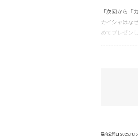
「次回から『
カイシャはな
めてプレゼン
要約公開日
2025.11.15