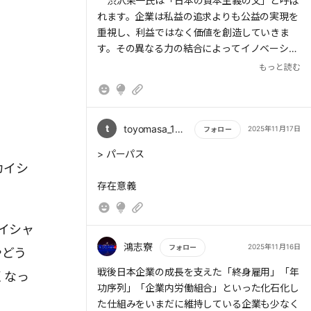
渋沢栄一氏は「日本の資本主義の父」と呼ば
「パーパス(カイシャの存在意義)とは何か」
れます。企業は私益の追求よりも公益の実現を
→「アンビション(Ambition)」、すなわち「野
重視し、利益ではなく価値を創造していきま
心」★「Aspiration」「Inspiration」★カイシ
す。その異なる力の結合によってイノベーショ
ャの未来を問う3つの視点★Aspirationがどれ
ンを生み出すのです。
もっと読む
ほど共感力を高め広げられるか★パーパスが、
持続的に利益を生み出すことができるか★エン
現存する世界最古のカイシャは、1400年以
ゲージメントとアルゴリズムを生み出すため
上続く「金剛組」です。578年の創立以来、四
に、果たして「カイシャ」という装置が本当に
天王寺お抱えの宮大工として歩んできたもので
t
toyomasa_1969
2025年11月17日
フォロー
必要なのか★カイシャはなぜ消滅したのか
す。ただ、戦後の多角化が経営を揺るがし、
★DiFi→DigitalとFinanceの融合★同質化の中
もっと読む
> パーパス
2005年に髙松建設の傘下に入りました。現在
からはイノベーションは生まれない
カイシ
は本来の強みである神社仏閣の修復事業などに
存在意義
再び注力しています。
おそらく22世紀に生き残るカイシャは、もは
や従来のカイシャのかたちをしてはいないでし
イシャ
ょう。
鴻志寮
2025年11月16日
フォロー
やどう
もっと読む
さあ、全力で目の前の人の「今ここ」を一所
戦後日本企業の成長を支えた「終身雇用」「年
くなっ
懸命に応援していきましょう。
功序列」「企業内労働組合」といった化石化し
た仕組みをいまだに維持している企業も少なく