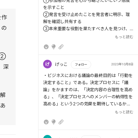
もっと読む
である。
①参加者の発言を心から聴きたいという態度
を示すこと
けるフ
そもそも、ビジネスにおける議論の最終目的は
②発言を受け止めたことを発言者に明示、理
を作
ーダ
「行動を決定すること」である。決定プロセス
解を確認し共有する
」の
に「議論」をかますのは、「決定内容の合理性
③本来重要な役割を果たすべき人を見つけ、
を高める」、「決定プロセスへのメンバーの納
その人の情報や知見を引き出す。
もっと読む
得性を高める」という2つの効果を期待してい
るからだ。これを念頭に、議論を適切にリード
、②
するための「仕込み」として、ファシリテータ
ーは次の3つを行わなくてはいけない。
げ
げっこ
2023年10月8日
フォロー
、深
①議論の出発点と到達点を明確にする
もっと読む
・ビジネスにおける議論の最終目的は「行動を
②参加者の状況を把握する
決定すること」である。決定プロセスに「議
③議論すべき論点を広く洗い出し、絞り、深
論」をかますのは、「決定内容の合理性を高め
める
解
る」、「決定プロセスへのメンバーの納得性を
高める」という2つの効果を期待しているから
であ
【感想】
だ。
もっと読む
「さばき」というのが非常に難しいと感じるこ
とが多々あるのですが、本書ではうまく言語化
＜仕込み＞あるべき議論の姿を設計する
されてるので納得することができました。
①議論の出発点と到達点を明確にする
実際には自身の意見も出しながら、議事録のま