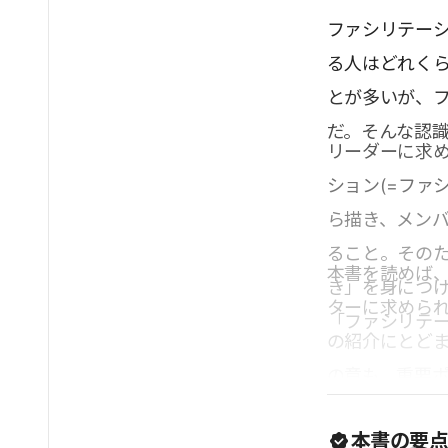
ファシリテー
る人はどれく
とが多いが、
だ。そんな認
リーダーに求
ション(=ファ
ら描き、メン
ること。その
本書を読めば
き」を身につ
ターに求めら
「ファシリテ
の紹介にとど
の章も、重要
の高い具体的
本書の要
め、読者はゴ