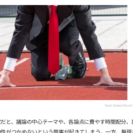
Tashi-Delek/iStock/
確だと、議論の中心テーマや、各論点に費やす時間配分、
向性がつかめないという弊害が起きてしまう。一方、無理