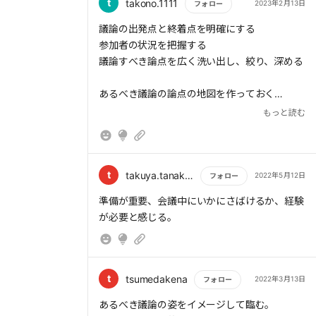
合意形成の4つのステップを意識する
t
takono.1111
2023年2月13日
フォロー
とめ、やることの明確化など、全てを担当して
「議論の場の目的共有」→「アクションの理由
いる場合もある為、本書のレベルで議論を回す
もっと読む
議論の出発点と終着点を明確にする
と共有・合意」→「アクションの選択と合意」
のは難しいかもしれません。
参加者の状況を把握する
→「実行プラン・コミットの確認・共有」
ですが、頭で理解したうえで捌こうとすること
議論すべき論点を広く洗い出し、絞り、深める
「この議論が終わった時点で、参加者と自分が
で、結果的にファシリテーション能力を向上さ
どんな状態になっていればいいのか」、「いき
せる事ができそうだと感じました。
あるべき議論の論点の地図を作っておく
なりこの話を初めて参加者に違和感はないか」
もっと読む
の2つの問いを何度も自問するとよい。
参加者の発言を引き出す
発言を理解し、共有する
②参加者の状況を把握する
議論を方向づける
・議論のテーマに対しての「認識レベル」、テ
議論を結論づける
t
takuya.tanaka1976
2022年5月12日
フォロー
ーマへの「意見・態度」を観察してから、「参
加者の思考・行動の特徴」に目を配ること
もっと読む
準備が重要、会議中にいかにさばけるか、経験
・参加者の「意見・態度」を予測する
が必要と感じる。
・「参加者の思考・行動の特徴」をつかむ
③議論すべき論点を広く洗い出し、絞り、深
める
・1)論点を広げる(洗い出す)
t
tsumedakena
2022年3月13日
フォロー
・2)絞り込む(重みづけ)
もっと読む
あるべき議論の姿をイメージして臨む。
・3)深める