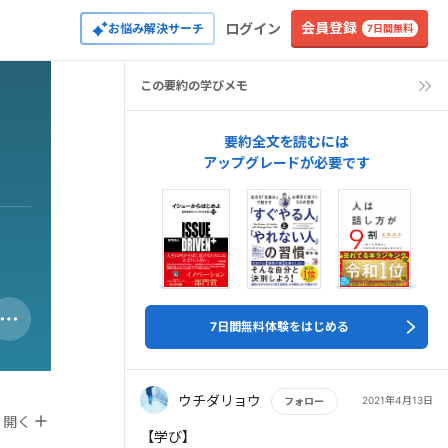
会員登録
ログイン
お悩み解決サーチ
7日間無料
この要約の学びメモ
要約全文を読むには
アップグレードが必要です
7日間無料体験をはじめる
ウチダリョウ
2021年4月13日
フォロー
開く
もっと読む
【学び】