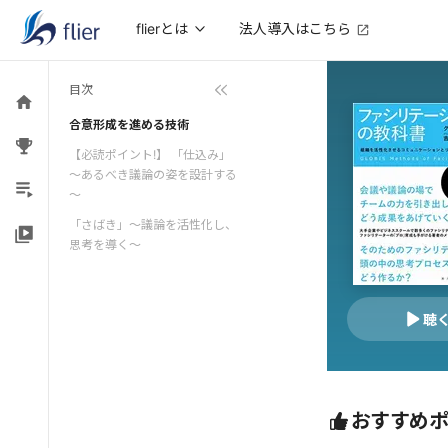
法人導入はこちら
flierとは
目次
合意形成を進める技術
【必読ポイント!】 「仕込み」
～あるべき議論の姿を設計する
～
「さばき」～議論を活性化し、
思考を導く～
聴
おすすめ