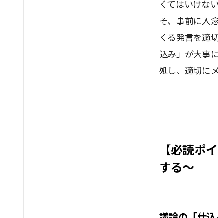
くてはいけな
そ、事前に入
くる発言を適
込み」が大事
処し、適切に
【必読ポイ
する～
議論の「仕込