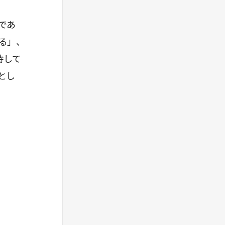
本来重要な役割を果たすべき人を見つけ、その
人の情報や知見を引き出すことが重要。
であ
③議論すべき論点を広く洗い出し、絞り、深
る」、
める
「論点」とは「問い」を指す。重要な議論の切
待して
り口をあらかじめ考えておく。
とし
「さばき」に関して
「さばき」は「演出家・ディレクター」の役割
をイメージするとよい。
①参加者の発言を引き出す
一番大事なのはファシリテーター自身が参加者
の発言を心から聴きたいと想い、それをしっか
り態度で示すことである。
②発言を理解し、共有する
発言を受け止めたことを発言者に明示し、理解
を確認することと、参加者全員が発言を理解で
きるようにすることが大切だ。
そこで、発言者の論理が正しいという仮定のも