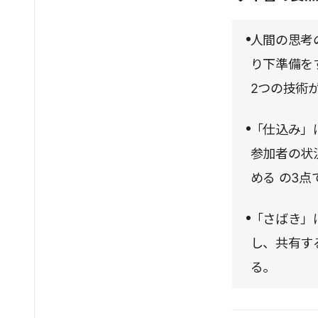
ョンのエッセ
人間の思考
ァシリテーシ
り下準備を
ー、マネジメ
2つの技術
「仕込み」
参加者の状
める の3点
「さばき」
し、共有す
る。