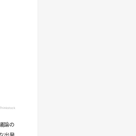
とで、どこが欠落しているかを考え、とりわけ
重要度の高い部分について確認し、補完するこ
とが大事になる。
③議論を方向づける
特に議論してほしくない点を議論させないため
には本人の納得性を高めるために、「説得」す
ることではなく、相手に「問いかける」ことに
よって、その議論を止める必要性を自覚しても
らうことが重要である。
④議論を結論づける
仕込み」で設定した「議論の到達点」と現状を
比較し、得るべき結論が出たのかを把握するこ
とが第一である。では結論が出せないときはど
う対処するべきか? まずは合意できた点と、残
された課題を明確にし、「どういった条件を追
加すれば結論に至るのか」を共有することであ
Thinkstock
る。
議論の
13分
な出発