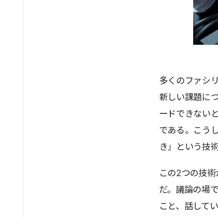
多くのファシ
新しい課題に
ードできない
である。こう
き」という技
この2つの技
だ。議論の場
こと、話して