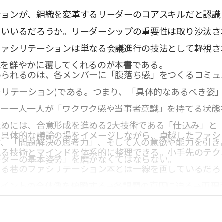
ションが、組織を変革するリーダーのコアスキルだと認識
らいいるだろうか。リーダーシップの重要性は取り沙汰さ
ファシリテーションは単なる会議進行の技法として軽視さ
識を鮮やかに覆してくれるのが本書である。
められるのは、各メンバーに「腹落ち感」をつくるコミュ
シリテーション)である。つまり、「具体的なあるべき姿
バー一人一人が「ワクワク感や当事者意識」を持てる状態
ためには、合意形成を進める2大技術である「仕込み」と
、具体的な議論の場をイメージしながら、卓越したファシ
け、「問題解決の思考力」、そして人の意欲や能力を引き
れる技術とマインドを体系的に整理できる。小手先のテク
ーターの基本姿勢」を磨かなくてはならない。
まる巷のファシリテーション本とは一線を画しているだろ
ポイントの全体像を俯瞰する→各課題の真因に迫る→再現
なソリューションを提示する、という構成になっている。
点
ールから逆算した現在地を常に把握し、効果的にファシリ