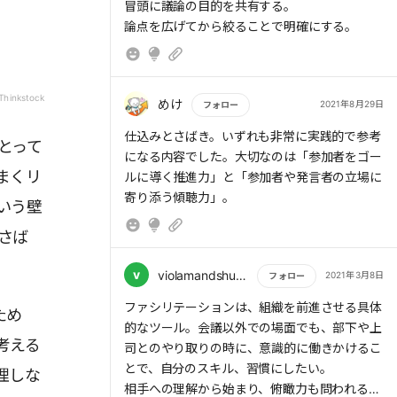
冒頭に議論の目的を共有する。
論点を広げてから絞ることで明確にする。
＜さばき＞議論を活性化し思考を導く
俯瞰的な立場から見守り、必要に応じて適切な
タイミング・方法で議論に介入し、参加者の意
見を引き出す。演出家・ディレクターのイメー
/Thinkstock
めけ
2021年8月29日
フォロー
ジ
もっと読む
①参加者の発言を引き出す：切り口、具体的
仕込みとさばき。いずれも非常に実践的で参考
とって
状況を示したり、反対意見を求めたり。仮定に
になる内容でした。大切なのは「参加者をゴー
まくリ
より制約を外したり。心から聴きたいと思うこ
ルに導く推進力」と「参加者や発言者の立場に
と。
寄り添う傾聴力」。
いう壁
②発言を理解し、共有する：（最重要）
さば
③議論を方向づける
④議論を結論づける：決まったこと、誰がい
v
violamandshurica.0405
2021年3月8日
フォロー
もっと読む
ファシリテーションは、組織を前進させる具体
ため
的なツール。会議以外での場面でも、部下や上
考える
司とのやり取りの時に、意識的に働きかけるこ
とで、自分のスキル、習慣にしたい。
理しな
相手への理解から始まり、俯瞰力も問われる。