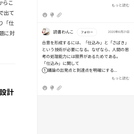
からこ
発言中の事務局分に酔いしれるのではなく、そ
もっと読む
の最中であっても、とにかく俯瞰する
で出て
り「仕
読書わんこ
2020年6月21日
題に対
フォロー
もっと読む
合意を形成するには、「仕込み」と「さばき」
という技術が必要になる。なぜなら、人間の思
考の処理能力には限界があるためである。
「仕込み」に関して
①議論の出発点と到達点を明確にする
「この議論が終わった時点で、参加者と自分が
もっと読む
どんな状態になっていればいいのか」、「いき
を設計
なりこの話を初めて参加者に違和感はないか」
が到達点と出発点を決める際に有効な問いとな
る。
②参加者の状況を把握する
テーマに対する認識レベルを一定水準まで揃え
る、価値判断の軸に理解を示すことで意見・態
度を観察する。さらに、意思決定をする上で、