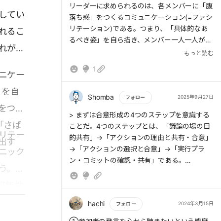
リーダーに求められるのは、各メンバーに「腹
してい
落ち感」をつくるコミュニケーション(=ファシ
リテーション)である。つまり、「具体的なあ
れるこ
るべき姿」を自ら描き、メンバー一人一人が
れがち
「ワクワク感や当事者意識」を持てる状態をつ
もっと読む
くること。そのためには、合意形成を進める2
1
ニケー
大技術である「仕込み」と「さばき」を身につ
け、「問題解決の思考力」、そして人の意欲や
」を自
能力を引き出す「ファシリテーターの基本姿
Shomba
2025年9月27日
フォロー
をつく
勢」を磨かなくてはならない。
もっと読む
> まずは合意形成の4つのステップを意識する
「さば
ことだ。4つのステップとは、「議論の場の目
「仕込み」に重要なのは、①議論の出発点と
リテー
的共有」→「アクションの理由と共有・合意」
出す
到達点を明確にする、②参加者の状況を把握
→「アクションの選択と合意」→「実行プラ
ニック
する、③議論すべき論点を広く洗い出し、絞
ン・コミットの確認・共有」である。
り、深める の3点である。
う。ど
可能性
「さばき」に重要なのは、①参加者の発言を
引き出す、②発言を理解し、共有する、③議
そのた
hachi
2024年3月15日
フォロー
論を方向づける、④議論を結論づける の4点
テーシ