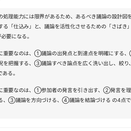
ンスを吸収することができる。論理と感情の両方に働きか
の処理能力には限界があるため、あるべき議論の設計図
ョンの真髄を学び、成長する組織をつくりたいと考えるリ
する「仕込み」と、議論を活性化させるための「さばき
ント層には必携の書としてお薦めしたい。
が必要になる。
に重要なのは、①議論の出発点と到達点を明確にする
況を把握する、③議論すべき論点を広く洗い出し、絞り
である。
に重要なのは、①参加者の発言を引き出す、②発言を理
る、③議論を方向づける、④議論を結論づける の4点