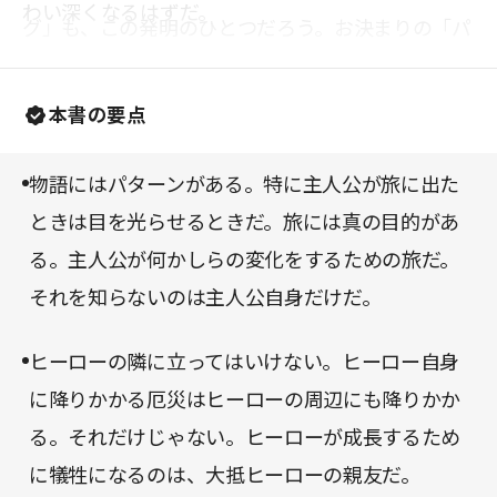
わい深くなるはずだ。
グ」も、この発明のひとつだろう。お決まりの「パ
ターン」は飽きられるどころか、それを育んできた
無数の作品の文脈を呼び込む、新たな物語に奥行き
本書の要点
を与える役割を果たしている。宗教、気候、食事、
季節等々、ストーリーに散りばめられたこれらの要
物語にはパターンがある。特に主人公が旅に出た
素に気を配ることで、物語を深く掘り下げて理解す
ときは目を光らせるときだ。旅には真の目的があ
ることが可能になる。
る。主人公が何かしらの変化をするための旅だ。
それを知らないのは主人公自身だけだ。
ヒーローの隣に立ってはいけない。ヒーロー自身
に降りかかる厄災はヒーローの周辺にも降りかか
る。それだけじゃない。ヒーローが成長するため
に犠牲になるのは、大抵ヒーローの親友だ。