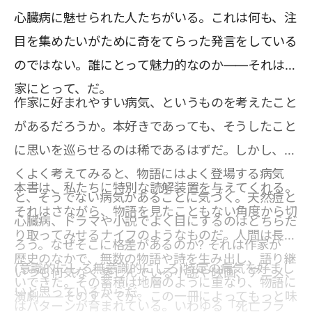
心臓病に魅せられた人たちがいる。これは何も、注
目を集めたいがために奇をてらった発言をしている
のではない。誰にとって魅力的なのか——それは作
家にとって、だ。
作家に好まれやすい病気、というものを考えたこと
があるだろうか。本好きであっても、そうしたこと
に思いを巡らせるのは稀であるはずだ。しかし、よ
くよく考えてみると、物語にはよく登場する病気
本書は、私たちに特別な読解装置を与えてくれる。
と、そうでない病気があることに気づく。天然痘と
それはさながら、物語を見たこともない角度から切
心臓病、ドラマや小説でよく目にするのはどちらだ
り取ってみせるナイフのようなものだ。人間は長い
ろう。なぜそこに格差があるのか? それは作家が
歴史のなかで、無数の物語や詩を生み出し、語り継
(意識的にしろ無意識的にしろ)特定の病気を好まし
いつも何気なく楽しんでいる小説や映画、アニメ、
いできた。その蓄積は地層のように重なり、物語に
いと思っているからだ。
演劇――そのすべてが、この一冊によってもっと味
はパターンが育まれている。いわゆる「死亡フラ