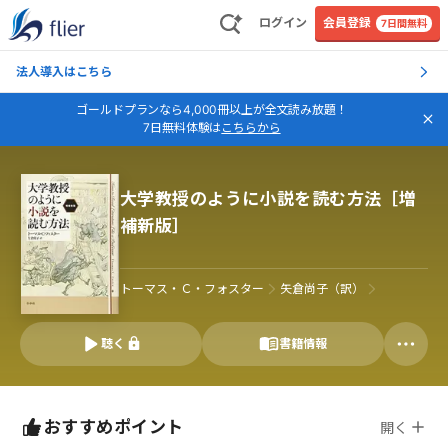
ログイン
会員登録
7日間無料
法人導入はこちら
ゴールドプランなら4,000冊以上が全文読み放題！
7日無料体験は
こちらから
大学教授のように小説を読む方法［増
補新版］
トーマス・Ｃ・フォスター
矢倉尚子（訳）
聴く
書籍情報
おすすめポイント
開く