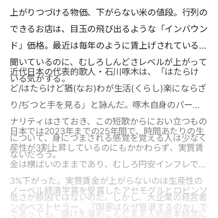
上がりつづける物価、下がらない米の値段。行列の
できるお店は、目玉の飛び出るような「インバウン
ド」価格。最近は毎年のように賃上げされていると
聞いているのに、むしろしんどさレベルが上がって
近代日本の代表的歌人・石川啄木は、「はたらけ
いる気がする。
ど/はたらけど猶(なお)わが生活(くらし)楽にならざ
り/ぢつと手を見る」と詠んだ。啄木自身のパーソ
ナリティはさておき、この短歌からにおい立つもの
日本では2023年までの25年間で、時間あたりの生
について、身につまされる感覚を覚える人は少なく
産性が3割上昇しているのにもかかわらず、実質賃
ないだろう。
金は横ばいのままであり、むしろ円安インフレで
3%下がった。実質賃金が上がらないのは生産性の
ノーベル経済学賞を受賞したアセモグルとロビンソ
低さが原因ではないのだ。しかし、大企業の経営者
ンのベストセラー、『国家はなぜ衰退するのか』で
であっても、儲けを溜めこんだまま人的資本経営に