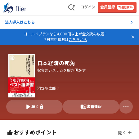
ログイン
会員登録
7日間無料
法人導入はこちら
ゴールドプランなら4,000冊以上が全文読み放題！
7日無料体験は
こちらから
日本経済の死角
収奪的システムを解き明かす
河野龍太郎
聴く
書籍情報
おすすめポイント
開く