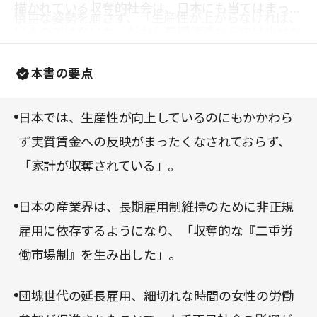
描かれている収奪的社会は、日本にも当てはまって
慎重な姿勢を崩さず、「生産性が上がらなければ、
いるのではないか。だから長期停滞から抜け出せな
実質賃金を上げられない」と真顔で主張するとい
いのではないか。イノベーションの本質は収奪的で
う。
本書の要点
あることを忘れていないか。そうした著者の関心に
もとづいて論じられる本書の内容は、日本に生きる
日本では、生産性が向上しているのにもかかわら
すべての労働者が知っていなくてはならない。私た
ず実質賃金への反映がまったくなされておらず、
ちは、ただ奪われるだけでよいのだろうか。
「家計が収奪されている」。
日本の産業界は、長期雇用制維持のために非正規
雇用に依存するようになり、「収奪的な『二重労
働市場制』を生み出した」。
団塊世代の延長雇用、細切れな時間の女性の労働