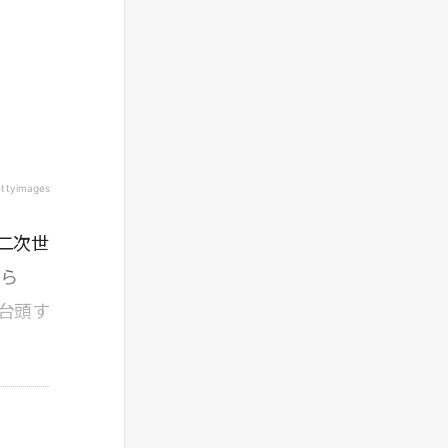
いうことだ。
は市場をセグメントに細分化(Segmentation)
し、その中からターゲットを絞り込み
> 2割の顧客が全体の8割の売り上げ、利益を生
(Targeting)、そのターゲットのニーズに適合す
み出しているという「にはち(二八)の法則」
るように位置付ける(Positioning)ことである。
は、2割の人に8割の富が集中しているとい
これがSTPだ。
う、有名なパレートの法則から来ている。
> 新規顧客の獲得コストは、既存顧客の維持コ
ストの5倍以上という説まである。
ettyimages
> 4Pの1つである流通のチャネルについて、コ
トラーの『マーケティング・マネジメント』
(2000年)は、チャネルの段階数をゼロ段階か
二次世
ら3段階に分けて説明した。製造業者が直接顧
から
客に届けるのがゼロ段階チャネル、間に小売業
台頭す
者が挟まるのが1段階チャネル、製造業者→卸
売業者→小売業者→顧客が2段階チャネル、卸
売業者と小売業者の間に仲買人が入るのが3段
階チャネルだ。