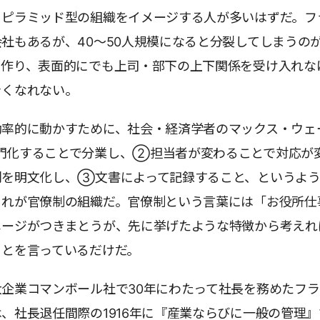
、ピラミッド型の組織をイメージする人が多いはずだ。フ
社もあるが、40〜50人規模になると分裂してしまうの
を作り、表面的にでも上司・部下の上下関係を受け入れな
きくなれない。
効率的に動かすために、社会・経済学者のマックス・ウェ
門化することで分業し、②担当者が変わることで対応が
則を明文化し、③文書によって記録すること、というよ
これが官僚制の組織だ。官僚制という言葉には「お役所仕
メージがつきまとうが、先に挙げたような特徴から考えれ
ことを言っているだけだ。
企業コマンボール社で30年にわたって社長を務めたフ
、社長退任間際の1916年に『産業ならびに一般の管理』