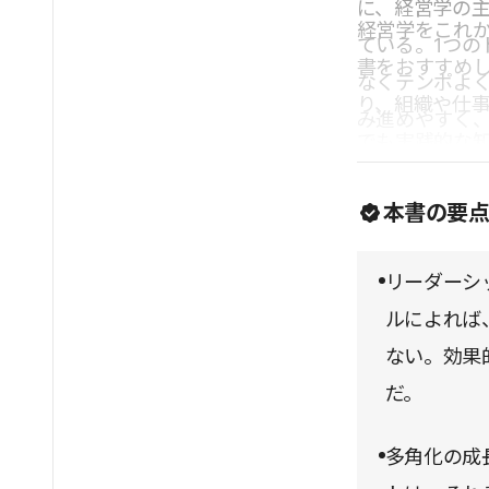
に、経営学の
経営学をこれ
ている。1つの
書をおすすめし
なくテンポよ
り、組織や仕
み進めやすく
でも実践的な
必要なところ
ていく出発点
が得られるだ
本書の要
ながら確かな
リーダーシ
ルによれば
ない。効果
だ。
多角化の成