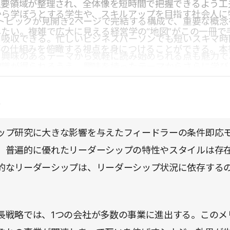
主要領域が整理され、全体像を短時間で把握できるよう工
から学ぼうとする学生や、スキルアップを目指す社会人に
トピックが見開き2ページで完結する構成で、重要な概念
たい。複雑で広大に見える経営学の“地図”がこの一冊で
く吸収できる。忙しいビジネスパーソンでも短いスキマ時
事の仕組みを俯瞰する視点を身につけることができる。本
、興味のあるテーマから気軽に読み始められる点も魅力で
知識が得られるうえ、興味を持ったテーマからさらに学び
だけ拾い読みしても、仕事の捉え方が少しずつ変わってい
としても優れている。経営学の入口として、軽い読み心地
ろう。
点
理解につながる一冊である。
ップ研究に大きな影響を与えたフィードラーの条件即応
、普遍的に優れたリーダーシップの特性やスタイルは存
的なリーダーシップは、リーダーシップ状況に依存する
長戦略では、1つの会社が多数の事業に進出する。このメ