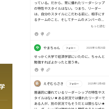
っている。だから、常に優れたリーダーシップ
の特性やスタイルはない。つまり、リーダー
は、自分のスタイルにこだわる前に、相手にす
るチームのこと、そしてチームのメンバーのこ
とを観察し、理解することから始める必要があ
もっと読む
る。リーダーの在り方を考える際に、見落とし
がちな視点であるように思うので、意識してお
きたい。
や
やまちゃん
2025年12月25日
フォロー
もっと読む
せっかく大学で経済学部にいたのに、ちゃんと
勉強すればよかったと思う本。
えぞむらさき
2025年12月4日
フォロー
学
もっと読む
普遍的に優れているリーダーシップの特性やス
タイルはない★ある状況では優れたリーダーで
ある人が、別の状況でもそうだとは限らない★