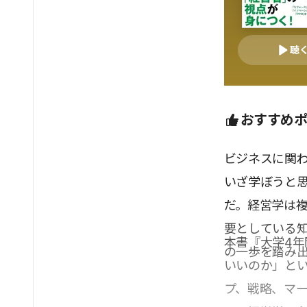
聴
おすすめ
ビジネスに関
いざ学ぼうと
だ。経営学は
要としている
本書『大学4年
の一歩を踏み
いいのか」と
プ、戦略、マ