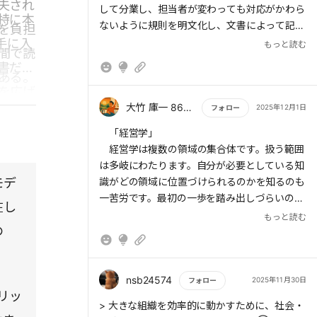
夫され
して分業し、担当者が変わっても対応がかわら
特に本
ないように規則を明文化し、文書によって記録
を負担
> 業界内で最も低いコストを実現できれば、高
すること。
手に入
もっと読む
い利益率を上げ、他社を市場から駆逐すること
間で読
もできる。これが①コスト・リーダーシップ
書だけ
ある。
戦略だ。
を広げ
く感覚
大竹 庫一 860×Kura
2025年12月1日
フォロー
> 戦略ターゲットが業界全体のときは、②差
であり
別化戦略をとるべきだといわれている。たとえ
もっと読む
「経営学」
ばトヨタ自動車は、高品質で差別化しているう
経営学は複数の領域の集合体です。扱う範囲
えに、高級ブランド・イメージでも、ハイブリ
は多岐にわたります。自分が必要としている知
ッド技術でも差別化している。
モデ
識がどの領域に位置づけられるのかを知るのも
一苦労です。最初の一歩を踏み出しづらいので
在し
> トヨタの事例を見ると①も②も両立してい
す。
もっと読む
るようにも感じられる。この理論は、現代では
の
①と②は両立するのではないかといわれてい
実は普遍的に優れているリーダーシップの特
る。
性やスタイルはないということなのです。ある
状況では優れたリーダーである人が、別の状況
nsb24574
2025年11月30日
フォロー
> 商品やサービスのマーケティング計画の基本
リッ
でもそうだとは限らないのです。つまり、リー
もっと読む
> 大きな組織を効率的に動かすために、社会・
は市場をセグメントに細分化(Segmentation)
ダーシップは微妙な対人関係のうえに成り立っ