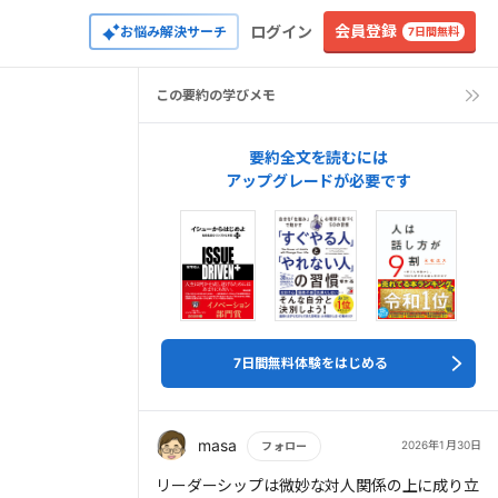
会員登録
ログイン
お悩み解決サーチ
7日間無料
この要約の学びメモ
要約全文を読むには
アップグレードが必要です
7日間無料体験をはじめる
masa
2026年1月30日
フォロー
もっと読む
リーダーシップは微妙な対人関係の上に成り立