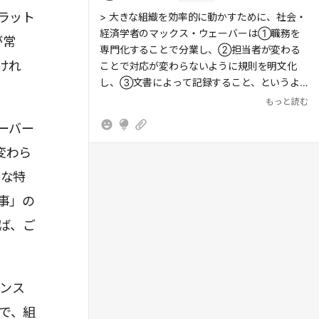
力が働きやすい。売れないのに操業度を上げれ
ラット
トラーの『マーケティング・マネジメント』
もっと読む
> 大きな組織を効率的に動かすために、社会・
ば、不良在庫を抱えることになり、大損害につ
(2000年)は、チャネルの段階数をゼロ段階か
経済学者のマックス・ウェーバーは①職務を
ながりかねない。
が常
ら3段階に分けて説明した。製造業者が直接顧
専門化することで分業し、②担当者が変わる
けれ
客に届けるのがゼロ段階チャネル、間に小売業
ことで対応が変わらないように規則を明文化
者が挟まるのが1段階チャネル、製造業者→卸
し、③文書によって記録すること、というよ
売業者→小売業者→顧客が2段階チャネル、卸
うな特徴を挙げた。これが官僚制の組織だ。
もっと読む
> 最も苦手とする仕事仲間(least preferred
売業者と小売業者の間に仲買人が入るのが3段
coworker; LPC
ーバー
階チャネルだ。
> 普遍的に優れているリーダーシップの特性や
スタイルはないということだ。ある状況では優
変わら
> 購買頻度の高い食料品や日用雑貨など、身近
れたリーダーである人が、別の状況でもそうだ
うな特
なコンビニなどで反復して購入するものは最寄
とは限らない。リーダーシップは微妙な対人関
> つまり、普遍的に優れているリーダーシップ
品と呼ばれる。医療や家具など、店を回って品
係のうえに成り立っているのだ。
事」の
の特性やスタイルはないということだ。ある状
質や価格などを比べてから買うものは買回品
況では優れたリーダーである人が、別の状況で
ば、ご
だ。代理店やディーラーなどに行かないと買え
> 「いろいろな製品を作ること」ではなく、
もそうだとは限らない。リーダーシップは微妙
ないのは専門品である。
「いろいろな産業に進出すること」が多角化の
な対人関係のうえに成り立っているのだ。
意味するところ
> 2割の顧客が全体の8割の売り上げ、利益を生
ランス
み出しているという「にはち(二八)の法則」
> 多角化のメリットとしてよく挙げられるのは
で、組
は、2割の人に8割の富が集中している
シナジー効果だ。これは相乗効果とも呼ばれ、
> 『多角化戦略と経済効果』(1974年)のルメル