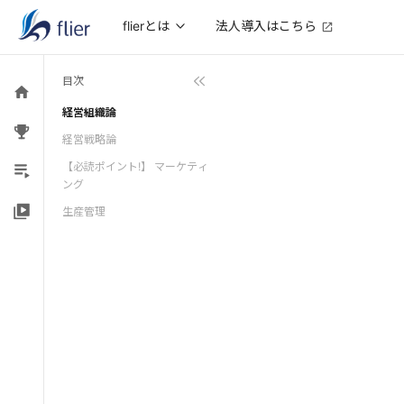
法人導入はこちら
flierとは
目次
経営組織論
経営戦略論
【必読ポイント!】 マーケティ
ング
生産管理