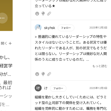
リーダーシップは微妙な対人関係のうえに成り
立っている★
skyhsk
2025年12月3日
フォロー
もっと読む
> 普遍的に優れているリーダーシップの特性や
スタイルはないということだ。ある状況では優
開く
れたリーダーである人が、別の状況でもそうだ
とは限らない。リーダーシップは微妙な対人関
かし、
係のうえに成り立っているのだ。
経営学
もっと読む
> 「いろいろな製品を作ること」ではなく、
分が必
「いろいろな産業に進出すること」が多角化の
、最初
意味するところだ。
めれば
け
け
2025年12月3日
フォロー
> 多角化のメリットとしてよく挙げられるのは
ーシッ
もっと読む
組織を動かし大きくしていくためには、ピラミ
シナジー効果だ。これは相乗効果とも呼ばれ、
ッド型の上司部下の関係を受け入れていく。
容を軸
1+1=2ではなく、3にも4にもなることを指して
組織を効率的に動かすためには、職務を専門化
いる。