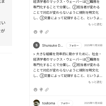
生ま
経済学者のマックス・ウェーバーは①職務を
し、その中からターゲットを絞り込み
ているのです。
専門化することで分業し、②担当者が変わる
(Targeting)、そのターゲットのニーズに適合す
固定費の割合が大きい製造業は利益を出そう
ことで対応が変わらないように規則を明文化
るように位置付ける(Positioning)ことである。
と思ったら、操業度や稼働率を念頭に置かなけ
し、③文書によって記録すること、というよ
これがSTPだ。
ればならないのです。
ない
うな特徴を挙げた。これが官僚制の組織だ。官
もっと読む
僚制という言葉には「お役所仕事」のような悪
> 各所得層に合わせた価格帯の車種を提供する
なが
さあ、全力で目の前にいる人の「今ここ」を
いイメージがつきまとうが、先に挙げたような
など、複数のセグメントを対象にすることもあ
一所懸命に応援していきましょう。
特徴から考えれば、ごく当たり前のことを言っ
る。これをフルライン政策という。
ているだけだ。
S
Shunsuke Daniel Sugiyama
2025年11月30日
フォロー
> ターゲット市場を攻略するためには、一般的
もっと読む
> 大きな組織を効率的に動かすために、社会・
> 普遍的に優れているリーダーシップの特性や
には4Pのマーケティング・ツールを組み合わ
経済学者のマックス・ウェーバーは①職務を
スタイルはないということだ。ある状況では優
せる。これは、製品(Product)、価格(Price)、
専門化することで分業し、②担当者が変わる
れたリーダーである人が、別の状況でもそうだ
プロモーション(Promotion)、流通(Place)の略
ことで対応が変わらないように規則を明文化
とは限らない。リーダーシップは微妙な対人関
し、③文書によって記録すること、というよ
係のうえに成り立っているのだ。
> 要するに、どのような商品・サービスを、ど
うな特徴を挙げた。
もっと読む
のくらいの価格で、どういう販売経路で売るの
あ
か、それをどう宣伝し販売促進するのか、とい
うことだ
> 固定費が大きい製造業では操業度を上げる圧
tositoma
2025年11月30日
フォロー
> 4Pの1つである流通のチャネルについて、コ