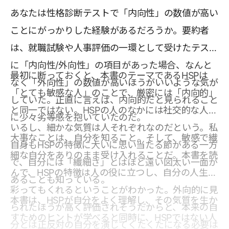
あなたは性格診断テストで「内向性」の数値が高い
ことにがっかりした経験があるだろうか。要約者
は、就職試験や人事評価の一環として受けたテスト
に「内向性/外向性」の項目があった場合、なんと
最初に断っておくと、本書のテーマであるHSPは
なく「外向性」の数値が高いほうがいいような気が
「とても敏感な人」のことで、厳密には「内向的」
していた。正直に言えば、内向的だと見られること
と同一ではない。HSPの人のなかには社交的な人も
に少々劣等感を抱いていたのだ。
いるし、細かな気質は人それぞれなのだという。私
大事なことは、自分を知ること。そして、敏感で繊
自身もHSPの特徴に大いに思い当たる節がある一方
細な自分をありのまま受け入れることだ。本書を読
で、自分には「繊細さ」とはほど遠い図太い一面が
んで、HSPの特徴は人の役に立つし、自分の人生を
あることも知っている。
彩ってもくれるということがわかった。外向的に見
本書は、HSPが自分をよく理解し、その気質を生か
られたほうが高く評価されそうだからと、本来の自
すためのヒントが学べると同時に、HSPではない人
分とは正反対の自分を演じてくたくたになる必要は