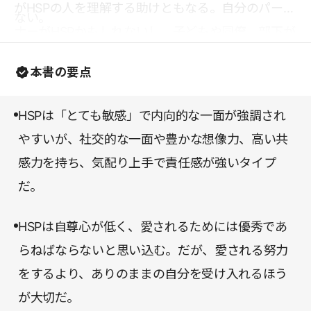
がHSPの人を理解する助けともなる。自分のパート
ない。
ナーがHSPかもしれないし、子どもや同僚、部下が
HSPかもしれない。自分を知り、相手を知れば、き
本書の要点
っと世のなかはもっとうまくいくだろう。HSPの人
には、本書をとっかかりにして「とても敏感」であ
HSPは「とても敏感」で内向的な一面が強調され
ることに自信と誇りを持ってもらいたい。
やすいが、社交的な一面や豊かな想像力、高い共
感力を持ち、気配り上手で責任感が強いタイプ
だ。
HSPは自尊心が低く、愛されるためには優秀であ
らねばならないと思い込む。だが、愛される努力
をするより、ありのままの自分を受け入れるほう
が大切だ。