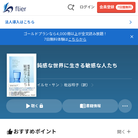
ログイン
会員登録
7日間無料
法人導入はこちら
ゴールドプランなら4,000冊以上が全文読み放題！
7日無料体験は
こちらから
鈍感な世界に生きる敏感な人たち
イルセ・サン
枇谷玲子（訳）
聴く
書籍情報
おすすめポイント
開く