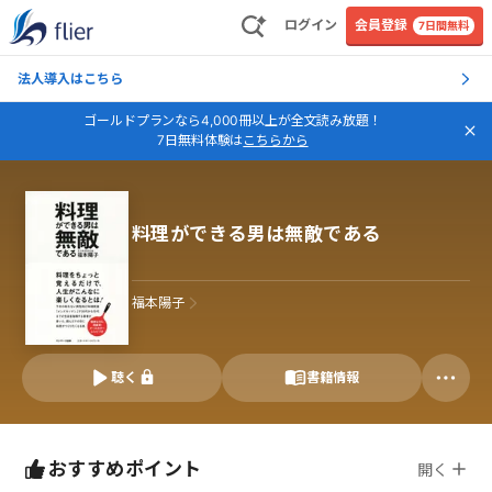
ログイン
会員登録
7日間無料
法人導入はこちら
ゴールドプランなら4,000冊以上が全文読み放題！
7日無料体験は
こちらから
料理ができる男は無敵である
福本陽子
聴く
書籍情報
おすすめポイント
開く