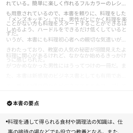
れている。簡単に楽しく作れるフルカラーのレシピ
も用意されているので、本書を頼りに、料理をした
「メンズキッチン」では、男性がとにかく料理を楽
ことがない方も料理をスタートすることができるは
しめるよう、ハードルをできるだけ低くしていると
ずだ。
いうが、本書にも料理初心者への親切な気遣いがゆ
きわたっており、教室の人気の秘密が垣間見えたよ
料理に関心があるけれど、なかなか始めるきっかけ
うに感じられた。
がつかめなかった男性にはうってつけの一冊だ。ま
た、本書は新感覚のビジネス書としても有用であ
る。新しい切り口からビジネススキルをアップして
みたいという方にも心からおすすめしたい。
本書の要点
料理を通して得られる食材や調理法の知識は、仕
事の接待の場などでも役立つ教養となる。また、